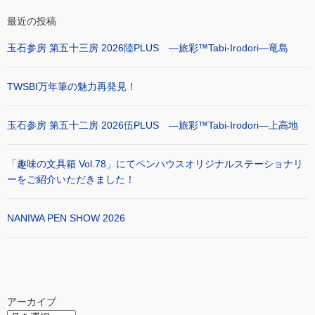
最近の投稿
玉石参房 第五十三房 2026陸PLUS ―旅彩™Tabi-Irodori―竜島
TWSBI万年筆の魅力再発見！
玉石参房 第五十二房 2026伍PLUS ―旅彩™Tabi-Irodori―上高地
「趣味の文具箱 Vol.78」にてペンハウスオリジナルステーショナリ
ーをご紹介いただきました！
NANIWA PEN SHOW 2026
アーカイブ