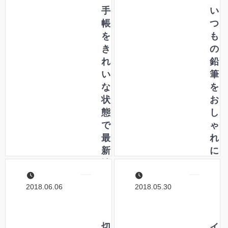
楽
手
ボ
い
し
帳
ー
つ
も
を
ル
も
う
き
ペ
の
！
れ
ン
鉛
い
筆
な
を
状
お
態
し
で
ゃ
最
れ
新
に
情
便
報
利
2018.06.06
2018.05.30
に
に
保
変
つ
身
ア
切
さ
イ