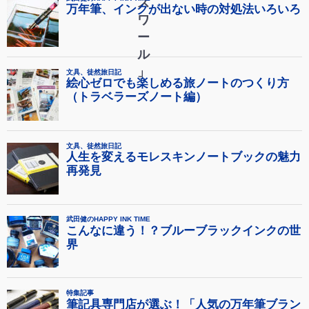
ス
ワ
ー
ル
」