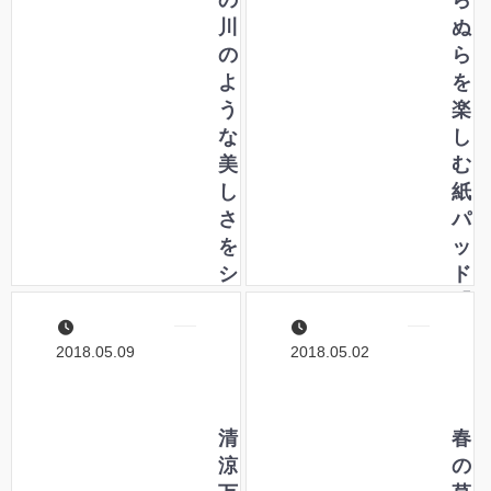
め
の
！
ら
く
川
ぬ
心
の
ら
を
よ
を
開
う
楽
封
な
し
し
美
む
よ
し
紙
う
さ
パ
！
を
ッ
シ
ド
リ
「
ー
神
2018.05.09
2018.05.02
ズ
戸
で
派
揃
計
え
清
画
春
よ
涼
グ
の