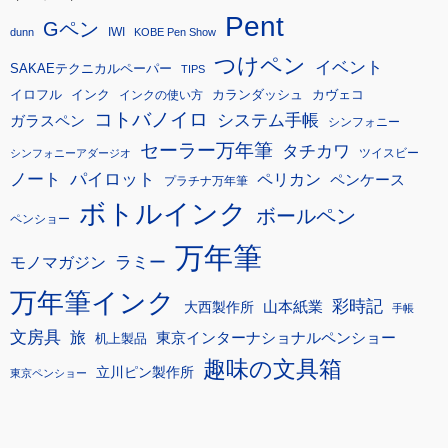
Pent
Gペン
IWI
dunn
KOBE Pen Show
つけペン
イベント
SAKAEテクニカルペーパー
TIPS
イロフル
インク
カランダッシュ
カヴェコ
インクの使い方
コトバノイロ
システム手帳
ガラスペン
シンフォニー
セーラー万年筆
タチカワ
ツイスビー
シンフォニーアダージオ
ノート
パイロット
ペリカン
ペンケース
プラチナ万年筆
ボトルインク
ボールペン
ペンショー
万年筆
モノマガジン
ラミー
万年筆インク
彩時記
大西製作所
山本紙業
手帳
文房具
旅
東京インターナショナルペンショー
机上製品
趣味の文具箱
立川ピン製作所
東京ペンショー