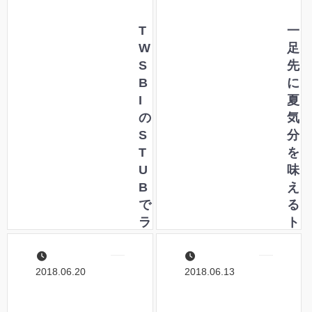
T
一
W
足
S
先
B
に
I
夏
の
気
S
分
T
を
U
味
B
え
で
る
ラ
ト
メ
ロ
イ
ピ
2018.06.20
2018.06.13
ン
カ
ク
ル
を
な