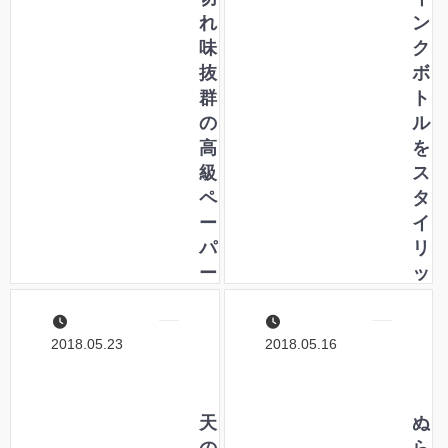
イ
れ
せ
ン
テ
味
る
ク
ム
抜
ア
ボ
「
群
イ
ト
パ
の
テ
ル
イ
高
ム
を
ロ
級
ス
ッ
ペ
タ
ト
ー
イ
フ
パ
リ
リ
ー
ッ
ク
ナ
シ
シ
イ
ュ
2018.05.23
2018.05.16
ョ
フ
に
ン
で
飾
」
と
ろ
き
天
う
ぬ