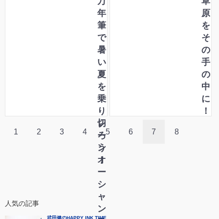
う
万
ラ
草
！
年
フ
原
「
筆
ィ
を
ペ
で
ー
そ
リ
暑
ロ
の
カ
い
」
手
ン
夏
の
ス
を
中
ー
乗
に
ベ
り
！
レ
切
1
2
3
4
5
6
7
8
ー
ろ
ン
う
オ
！
ー
シ
ャ
人気の記事
ン