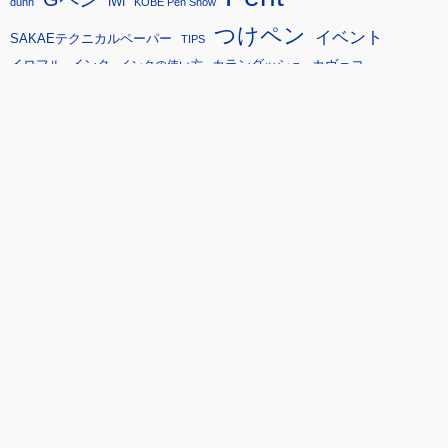
IWI
dunn
KOBE Pen Show
つけペン
イベント
SAKAEテクニカルペーパー
TIPS
イロフル
インク
カランダッシュ
カヴェコ
インクの使い方
コトバノイロ
システム手帳
ガラスペン
シンフォニー
セーラー万年筆
タチカワ
ツイスビー
シンフォニーアダージオ
ノート
パイロット
ペリカン
ペンケース
プラチナ万年筆
ボトルインク
ボールペン
ペンショー
万年筆
モノマガジン
ラミー
万年筆インク
彩時記
大西製作所
山本紙業
手帳
文房具
旅
東京インターナショナルペンショー
机上製品
趣味の文具箱
立川ピン製作所
東京ペンショー