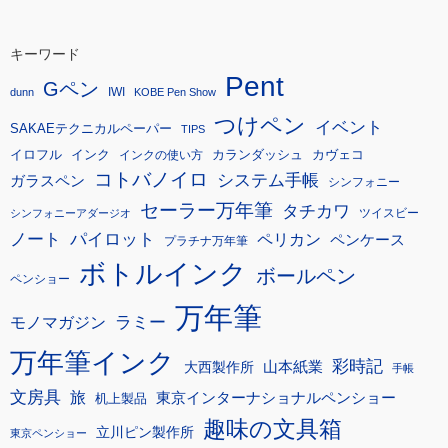
キーワード
Pent
Gペン
IWI
dunn
KOBE Pen Show
つけペン
イベント
SAKAEテクニカルペーパー
TIPS
イロフル
インク
カランダッシュ
カヴェコ
インクの使い方
コトバノイロ
システム手帳
ガラスペン
シンフォニー
セーラー万年筆
タチカワ
ツイスビー
シンフォニーアダージオ
ノート
パイロット
ペリカン
ペンケース
プラチナ万年筆
ボトルインク
ボールペン
ペンショー
万年筆
モノマガジン
ラミー
万年筆インク
彩時記
大西製作所
山本紙業
手帳
文房具
旅
東京インターナショナルペンショー
机上製品
趣味の文具箱
立川ピン製作所
東京ペンショー