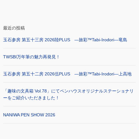
最近の投稿
玉石参房 第五十三房 2026陸PLUS ―旅彩™Tabi-Irodori―竜島
TWSBI万年筆の魅力再発見！
玉石参房 第五十二房 2026伍PLUS ―旅彩™Tabi-Irodori―上高地
「趣味の文具箱 Vol.78」にてペンハウスオリジナルステーショナリ
ーをご紹介いただきました！
NANIWA PEN SHOW 2026