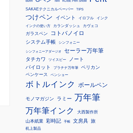
IWI
dunn
KOBE Pen Show
SAKAEテクニカルペーパー
TIPS
つけペン
イベント
イロフル
インク
カランダッシュ
カヴェコ
インクの使い方
コトバノイロ
ガラスペン
システム手帳
シンフォニー
セーラー万年筆
シンフォニーアダージオ
タチカワ
ノート
ツイスビー
パイロット
ペリカン
プラチナ万年筆
ペンケース
ペンショー
ボトルインク
ボールペン
万年筆
モノマガジン
ラミー
万年筆インク
大西製作所
彩時記
文房具
旅
山本紙業
手帳
机上製品