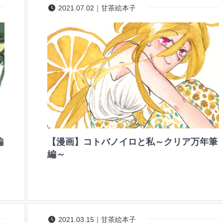
2021.07.02｜甘茶絵本子
編
【漫画】コトバノイロと私～クリア万年筆
編～
2021.03.15｜甘茶絵本子