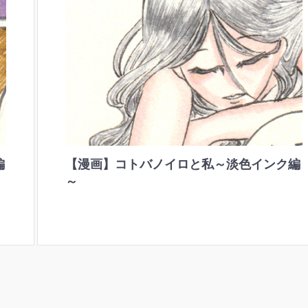
編
【漫画】コトバノイロと私～淡色インク編
～