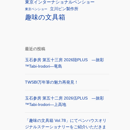
東京インターナショナルペンショー
立川ピン製作所
東京ペンショー
趣味の文具箱
最近の投稿
玉石参房 第五十三房 2026陸PLUS ―旅彩
™Tabi-Irodori―竜島
TWSBI万年筆の魅力再発見！
玉石参房 第五十二房 2026伍PLUS ―旅彩
™Tabi-Irodori―上高地
「趣味の文具箱 Vol.78」にてペンハウスオリ
ジナルステーショナリーをご紹介いただきま