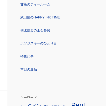
甘茶のティールーム
武田健のHAPPY INK TIME
朝比奈斎の玉石参房
ホソジスキーのひとり言
特集記事
本日の逸品
キーワード
Pent
Gペン