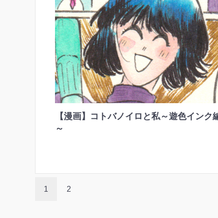
【漫画】コトバノイロと私～遊色インク
～
1
2