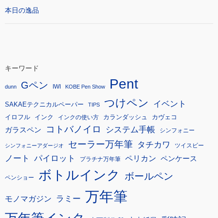
本日の逸品
キーワード
Pent
Gペン
IWI
dunn
KOBE Pen Show
つけペン
イベント
SAKAEテクニカルペーパー
TIPS
イロフル
インク
カランダッシュ
カヴェコ
インクの使い方
コトバノイロ
システム手帳
ガラスペン
シンフォニー
セーラー万年筆
タチカワ
ツイスビー
シンフォニーアダージオ
ノート
パイロット
ペリカン
ペンケース
プラチナ万年筆
ボトルインク
ボールペン
ペンショー
万年筆
モノマガジン
ラミー