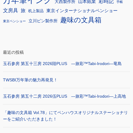
万年筆インク
彩時記
大西製作所
山本紙業
手帳
文房具
旅
東京インターナショナルペンショー
机上製品
趣味の文具箱
立川ピン製作所
東京ペンショー
最近の投稿
玉石参房 第五十三房 2026陸PLUS ―旅彩™Tabi-Irodori―竜島
TWSBI万年筆の魅力再発見！
玉石参房 第五十二房 2026伍PLUS ―旅彩™Tabi-Irodori―上高地
「趣味の文具箱 Vol.78」にてペンハウスオリジナルステーショナリ
ーをご紹介いただきました！