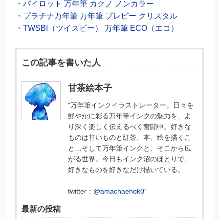
・
パイロット 万年筆 カクノ ノンカラー
・
プラチナ万年筆 万年筆 プレピー クリスタル
・
TWSBI（ツイスビー） 万年筆 ECO（エコ）
この記事を書いた人
甘茶絵本子
"万年筆インクイラストレーター。日々を
鮮やかに彩る万年筆インクの魅力を、よ
り深く楽しく伝えるべく奮闘中。好きな
ものは甘いものと紅茶、本、絵を描くこ
と…そして万年筆インクと、そこから広
がる世界。今日もインク沼のほとりで、
好きなものを好きなだけ描いている。‬
twitter：
@amachaehok0
"
最新の投稿