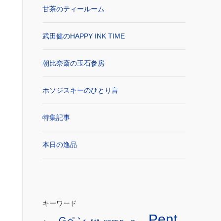
甘茶のティールーム
武田健のHAPPY INK TIME
朝比奈斎の玉石参房
ホソジスキーのひとり言
特集記事
本日の逸品
キーワード
Pent
Gペン