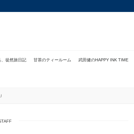
具、徒然旅日記
甘茶のティールーム
武田健のHAPPY INK TIME
り
STAFF