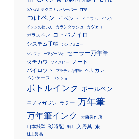
IWI
dunn
KOBE Pen Show
SAKAEテクニカルペーパー
TIPS
つけペン
イベント
イロフル
インク
カランダッシュ
カヴェコ
インクの使い方
コトバノイロ
ガラスペン
システム手帳
シンフォニー
セーラー万年筆
シンフォニーアダージオ
タチカワ
ノート
ツイスビー
パイロット
ペリカン
プラチナ万年筆
ペンケース
ペンショー
ボトルインク
ボールペン
万年筆
モノマガジン
ラミー
万年筆インク
大西製作所
彩時記
文房具
旅
山本紙業
手帳
机上製品