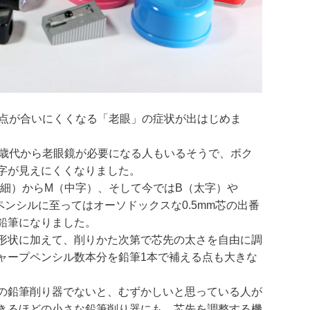
点が合いにくくなる「老眼」の症状が出はじめま
0歳代から老眼鏡が必要になる人もいるそうで、ボク
字が見えにくくなりました。
極細）からM（中字）、そして今ではB（太字）や
ンシルに至ってはオーソドックスな0.5mm芯の出番
鉛筆になりました。
形状に加えて、削りかた次第で芯先の太さを自由に調
ャープペンシル数本分を鉛筆1本で補える点も大きな
の鉛筆削り器でないと、むずかしいと思っている人が
きるほどの小さな鉛筆削り器にも、芯先を調整する機