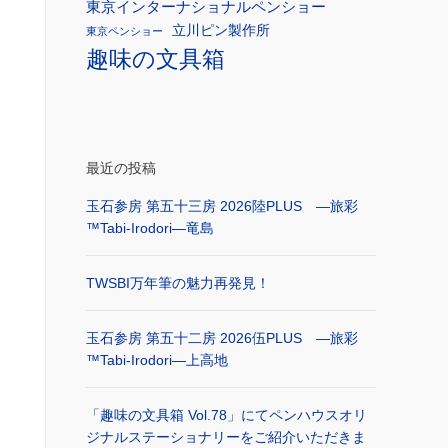
東京インターナショナルペンショー
立川ピン製作所
東京ペンショー
趣味の文具箱
最近の投稿
玉石参房 第五十三房 2026陸PLUS ―旅彩
™Tabi-Irodori―竜島
TWSBI万年筆の魅力再発見！
玉石参房 第五十二房 2026伍PLUS ―旅彩
™Tabi-Irodori―上高地
「趣味の文具箱 Vol.78」にてペンハウスオリ
ジナルステーショナリーをご紹介いただきま