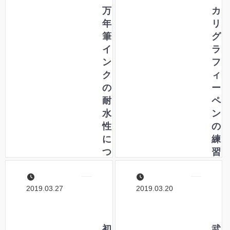
万
イ
カ
年
ロ
リ
筆
」
グ
イ
シ
ラ
ン
リ
フ
ク
ー
ィ
の
ズ
ー
耐
制
ペ
水
作
ン
性
秘
の
に
話
練
つ
習
い
に
て
！
2019.03.27
2019.03.20
実
ハ
験
イ
し
エ
て
初
ー
武