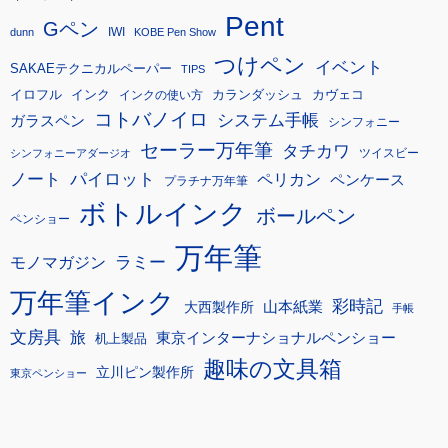
Pent
Gペン
IWI
dunn
KOBE Pen Show
つけペン
イベント
SAKAEテクニカルペーパー
TIPS
イロフル
インク
カランダッシュ
カヴェコ
インクの使い方
コトバノイロ
システム手帳
ガラスペン
シンフォニー
セーラー万年筆
タチカワ
ツイスビー
シンフォニーアダージオ
ノート
パイロット
ペリカン
ペンケース
プラチナ万年筆
ボトルインク
ボールペン
ペンショー
万年筆
モノマガジン
ラミー
万年筆インク
彩時記
大西製作所
山本紙業
手帳
文房具
旅
東京インターナショナルペンショー
机上製品
趣味の文具箱
立川ピン製作所
東京ペンショー