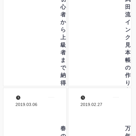
み
心
ス
田
た
者
ネ
流
か
オ
イ
ら
ク
ン
上
リ
ク
級
ア
見
者
が
本
ま
お
帳
で
す
の
納
す
作
得
め
り
の
方
セ
2019.03.06
2019.02.27
ッ
ト
登
場
春
万