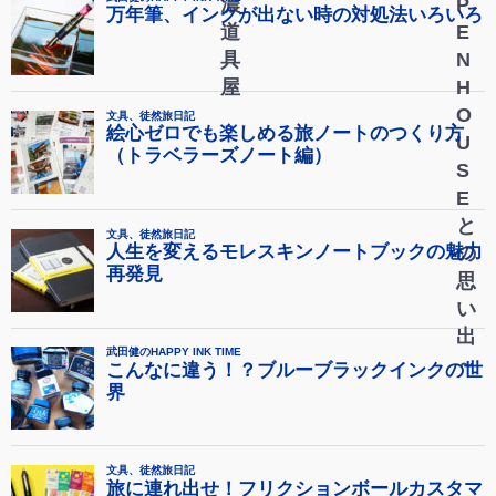
濃
P
道
E
具
N
屋
H
O
U
S
E
と
の
思
い
出
～