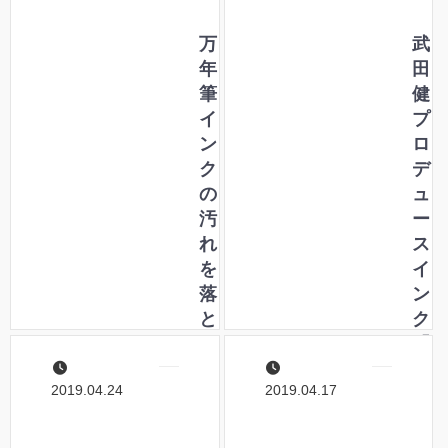
万
武
年
田
筆
健
イ
プ
ン
ロ
ク
デ
の
ュ
汚
ー
れ
ス
を
イ
落
ン
と
ク
す
「
方
コ
2019.04.24
2019.04.17
法
ト
バ
ノ