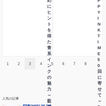
e
め
P
n
に
P
t
ヒ
Y
の
ン
I
魅
ト
N
力
を
K
得
T
た
I
青
M
系
E
イ
5
1
2
3
4
5
6
7
8
ン
0
ク
回
の
に
魅
寄
力
せ
～
て
人気の記事
藍
～