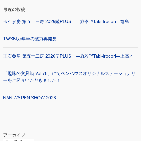
最近の投稿
玉石参房 第五十三房 2026陸PLUS ―旅彩™Tabi-Irodori―竜島
TWSBI万年筆の魅力再発見！
玉石参房 第五十二房 2026伍PLUS ―旅彩™Tabi-Irodori―上高地
「趣味の文具箱 Vol.78」にてペンハウスオリジナルステーショナリ
ーをご紹介いただきました！
NANIWA PEN SHOW 2026
アーカイブ