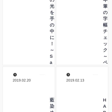
！
の
年
光
筆
を
の
手
字
の
幅
中
チ
に
ェ
！
ッ
～
ク
S
～
a
ペ
k
リ
u
カ
2019.02.20
2019.02.13
r
ン
a
編
l
～
u
藍
H
c
染
A