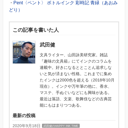
・
Pent〈ペント〉 ボトルインク 彩時記 青緑（あおみ
どり）
この記事を書いた人
武田健
文具ライター、山田詠美研究家。雑誌
『趣味の文具箱』にてインクのコラムを
連載中。好きになるととことん追求しな
いと気が済まない性格。これまでに集め
たインクは2000色を超える（2018年10月
現在）。インクや万年筆の他に、香水、
マステ、手ぬぐいなどにも興味がある。
最近は落語、文楽、歌舞伎などの古典芸
能にもはまりつつある。
最新の投稿
2020年9月18日
武田健のHAPPY INK TIME