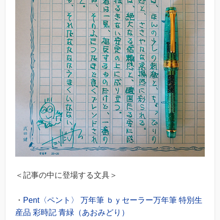
＜記事の中に登場する文具＞
・
Pent〈ペント〉 万年筆 ｂｙセーラー万年筆 特別生
産品 彩時記 青緑（あおみどり）