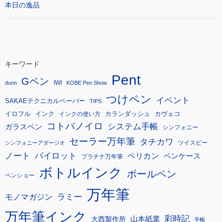
本日の逸品
キーワード
Pent
Gペン
IWI
dunn
KOBE Pen Show
つけペン
イベント
SAKAEテクニカルペーパー
TIPS
イロフル
インク
カランダッシュ
カヴェコ
インクの使い方
コトバノイロ
システム手帳
ガラスペン
シンフォニー
セーラー万年筆
タチカワ
ツイスビー
シンフォニーアダージオ
ノート
パイロット
ペリカン
ペンケース
プラチナ万年筆
ボトルインク
ボールペン
ペンショー
万年筆
モノマガジン
ラミー
万年筆インク
彩時記
大西製作所
山本紙業
手帳