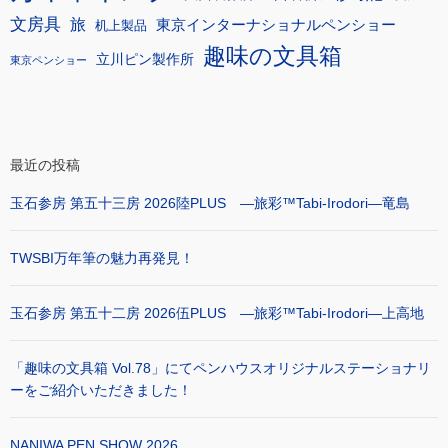
文房具
旅
東京インターナショナルペンショー
机上製品
趣味の文具箱
立川ピン製作所
東京ペンショー
最近の投稿
玉石参房 第五十三房 2026陸PLUS ―旅彩™Tabi-Irodori―竜島
TWSBI万年筆の魅力再発見！
玉石参房 第五十二房 2026伍PLUS ―旅彩™Tabi-Irodori―上高地
「趣味の文具箱 Vol.78」にてペンハウスオリジナルステーショナリ
ーをご紹介いただきました！
NANIWA PEN SHOW 2026