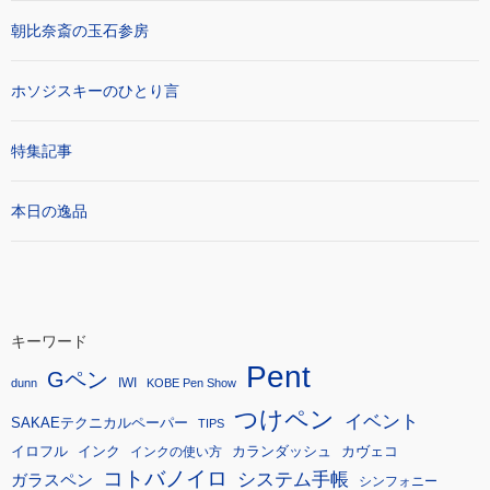
朝比奈斎の玉石参房
ホソジスキーのひとり言
特集記事
本日の逸品
キーワード
Pent
Gペン
IWI
dunn
KOBE Pen Show
つけペン
イベント
SAKAEテクニカルペーパー
TIPS
イロフル
インク
カランダッシュ
カヴェコ
インクの使い方
コトバノイロ
システム手帳
ガラスペン
シンフォニー