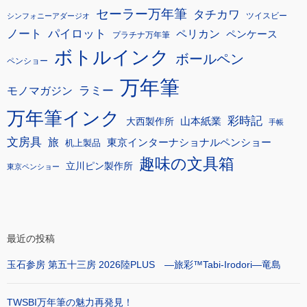
セーラー万年筆
タチカワ
ツイスビー
シンフォニーアダージオ
ノート
パイロット
ペリカン
ペンケース
プラチナ万年筆
ボトルインク
ボールペン
ペンショー
万年筆
モノマガジン
ラミー
万年筆インク
彩時記
大西製作所
山本紙業
手帳
文房具
旅
東京インターナショナルペンショー
机上製品
趣味の文具箱
立川ピン製作所
東京ペンショー
最近の投稿
玉石参房 第五十三房 2026陸PLUS ―旅彩™Tabi-Irodori―竜島
TWSBI万年筆の魅力再発見！