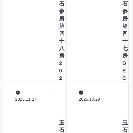
タ
石
の
石
マ
参
バ
参
イ
房
レ
房
ズ
第
ッ
第
術
四
ト
四
十
ジ
十
八
ョ
七
房
ッ
房
2
タ
D
0
ー
E
2
の
C
6
魅
大
壱
力
雪
2025.11.27
2025.10.29
冬
―
至
覚
―
悟
玉
F
玉
の
石
r
石