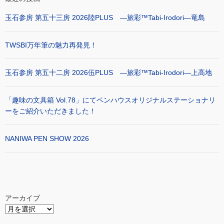
玉石参房 第五十三房 2026陸PLUS ―旅彩™Tabi-Irodori―竜島
TWSBI万年筆の魅力再発見！
玉石参房 第五十二房 2026伍PLUS ―旅彩™Tabi-Irodori―上高地
「趣味の文具箱 Vol.78」にてペンハウスオリジナルステーショナリ
ーをご紹介いただきました！
NANIWA PEN SHOW 2026
アーカイブ