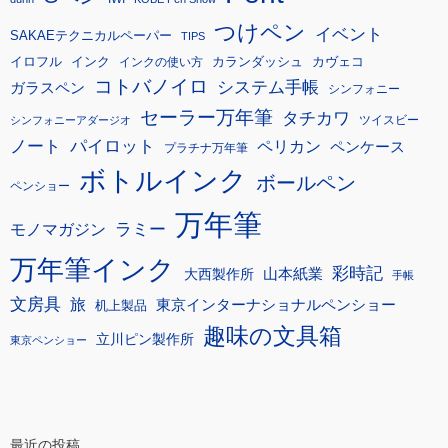
つけペン
イベント
SAKAEテクニカルペーパー
TIPS
イロフル
インク
カランダッシュ
カヴェコ
インクの使い方
コトバノイロ
システム手帳
ガラスペン
シンフォニー
セーラー万年筆
タチカワ
ツイスビー
シンフォニーアダージオ
ノート
パイロット
ペリカン
ペンケース
プラチナ万年筆
ボトルインク
ボールペン
ペンショー
万年筆
モノマガジン
ラミー
万年筆インク
彩時記
大西製作所
山本紙業
手帳
文房具
旅
東京インターナショナルペンショー
机上製品
趣味の文具箱
立川ピン製作所
東京ペンショー
最近の投稿