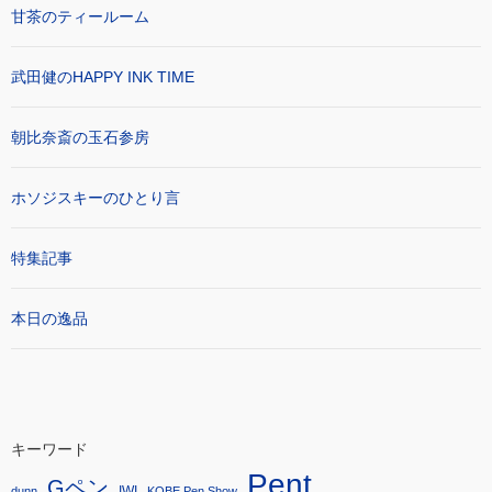
甘茶のティールーム
武田健のHAPPY INK TIME
朝比奈斎の玉石参房
ホソジスキーのひとり言
特集記事
本日の逸品
キーワード
Pent
Gペン
IWI
dunn
KOBE Pen Show