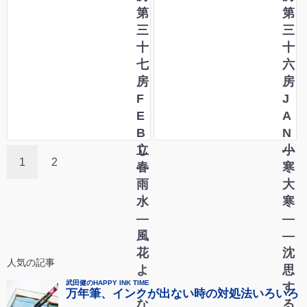
あ
第
学
第
ら
三
書
三
た
十
写
十
し
七
こ
六
・
房
と
房
あ
F
は
J
た
E
じ
A
ら
B
め
N
し
立
―
小
1
2
―
春
寒
雨
大
水
寒
―
―
風
―
花
沈
人気の記事
よ
思
、
す
な
る