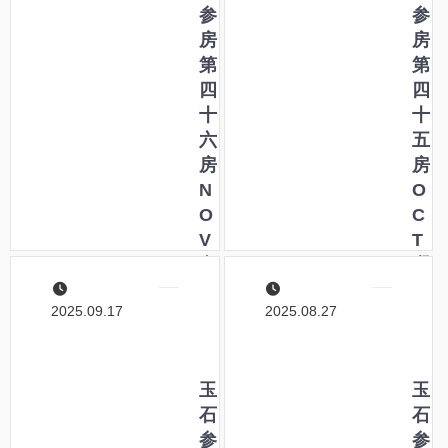
色
参
o
参
・
房
m
房
紅
第
s
第
―
四
c
四
十
r
十
六
a
五
房
t
房
N
c
O
O
h
C
V
!
T
立
「
寒
冬
ゼ
露
2025.09.17
2025.08.27
小
ロ
霜
雪
か
降
―
ら
―
こ
玉
イ
秋
玉
の
石
チ
の
石
静
参
を
士
参