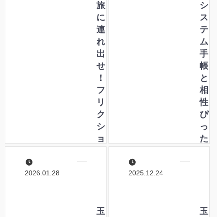
旅
シ
に
ス
連
テ
れ
ム
出
手
せ
帳
！
と
フ
相
リ
性
ク
ぴ
シ
っ
ョ
た
ン
り
ボ
、
2026.01.28
2025.12.24
ー
山
ル
本
カ
紙
ス
玉
業
玉