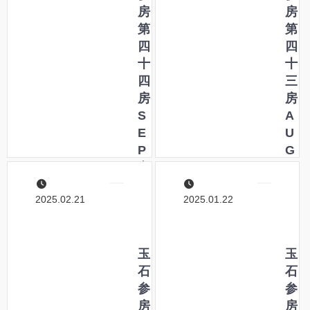
謐
房
創
を
房
な
第
れ
高
第
空
四
！
う
四
気
十
」
す
十
の
四
―
る
三
つ
房
に
房
め
S
如
A
た
E
か
U
さ
P
ず
G
よ
立
―
夏
―
秋
の
2025.02.21
2025.01.22
処
ふ
暑
り
白
か
露
玉
え
玉
秋
石
り
石
分
参
―
参
―
房
文
房