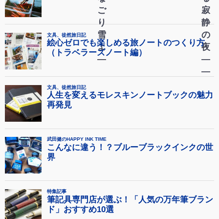
ご
寂
り
静
雪
の
よ
夜
―
―
―