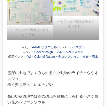
▲クリックで画像が大きく
なります。
▲クリックで画像が大きく
なります。
用紙：
SAKAEテクニカルペーパー・イロフル
Gペン：
GeckoDesign・プルームガラスペン
併用インク：
IWI・Color of Nature・春コレクション・立春・雨水
雪深い土地でよくみられる白い動物のライチョウやオ
コジョ、
歩く姿も愛らしいエナガや、
高山や草原地では春の訪れを最初にしらせる小さく白
い花のセツブンソウを