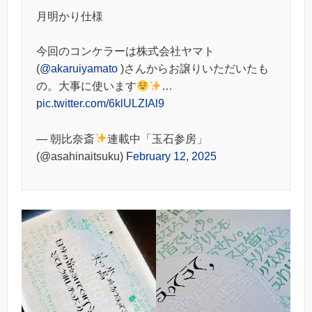
月明かり仕様
今回のコンケラーは株式会社ヤマト
(
@akaruiyamato
)さんからお譲りいただいたも
の。大事に使います
…
pic.twitter.com/6klULZIAl9
— 朝比奈斎
連載中「玉石参房」
(@asahinaitsuku)
February 12, 2025