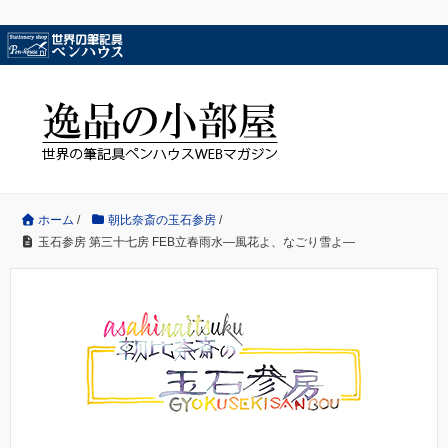
ホーム
/
朝比奈斎の玉石参房
/
玉石参房 第三十七房 FEB立春雨水―風花よ、なごり雪よ―