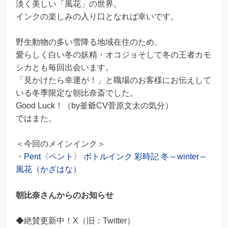
淡く美しい「風花」の世界。
インクの楽しみの入り口となれば幸いです。
野生動物の多い雪降る地域在住のため、
愛らしく白い冬の妖精・オコジョそして冬の王者カモ
シカとも毎回出会います。
「見かけたら幸運が！」と職場のお客様にお伝えして
いる冬季限定な朝比奈斎でした。
Good Luck！（by釜爺CV菅原文太の気分）
ではまた。
＜今回のメインインク＞
・
Pent〈ペント〉 ボトルインク 彩時記 冬～winter～
風花（かざはな）
朝比奈さんからのお知らせ
◆絶賛更新中！X（旧：Twitter）