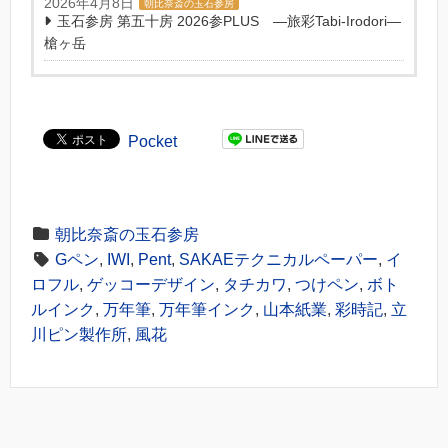
2026年4月8日
朝比奈斎の玉石参房
玉石参房 第五十房 2026参PLUS ―旅彩Tabi-Irodori―
槍ヶ岳
Pocket
朝比奈斎の玉石参房
Gペン
,
IWI
,
Pent
,
SAKAEテクニカルペーパー
,
イ
ロフル
,
ゲッコーデザイン
,
タチカワ
,
つけペン
,
ボト
ルインク
,
万年筆
,
万年筆インク
,
山本紙業
,
彩時記
,
立
川ピン製作所
,
風花