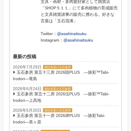
文具・画材・多肉愛好家として雑貨店
「SHOP５１１」にて多肉植物の育成販売
と文具雑貨諸事の販売に携わる。好きな
言葉は「玉石混淆」
Twitter：
@asahinaitsuku
Instagram：
@asahinaitsuku
最新の投稿
2026年7月29日
朝比奈斎の玉石参房
玉石参房 第五十三房 2026陸PLUS ―旅彩™Tabi-
Irodori―竜島
2026年6月24日
朝比奈斎の玉石参房
玉石参房 第五十二房 2026伍PLUS ―旅彩™Tabi-
Irodori―上高地
2026年5月20日
朝比奈斎の玉石参房
玉石参房 第五十一房 2026肆PLUS ―旅彩Tabi-
Irodori―美ヶ原