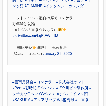
製作所
#コルト
#Gペン
#つけペン
#手書き
#イ
ンク沼
#DIAMINE
#インクベントカレンダー
コットンパルプ配合の厚めコンケラー
万年筆は勿論、
つけペンの書き心地も良い
…
pic.twitter.com/LqFtFWihSJ
— 朝比奈斎
連載中「玉石参房」
(@asahinaitsuku)
January 28, 2025
#書写月見会
#コンケラー
#株式会社ヤマト
#Pent
#彩時記
#ペンハウス
#立川ピン製作所
#
タチカワGペン
#Gペン
#つけペン
#インク沼
#SAKURA
#アクアリップ
#小熊秀雄
#手書き