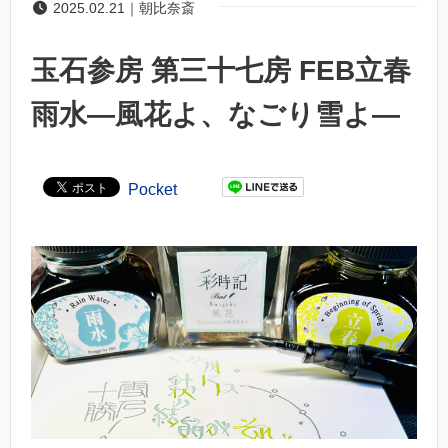
2025.02.21｜朝比奈斎
玉石参房 第三十七房 FEB立春
雨水―風花よ、なごり雪よ―
Pocket