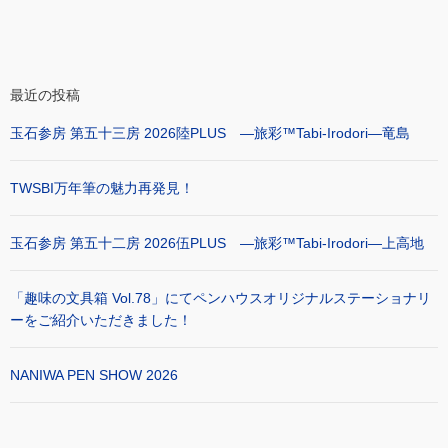
最近の投稿
玉石参房 第五十三房 2026陸PLUS ―旅彩™Tabi-Irodori―竜島
TWSBI万年筆の魅力再発見！
玉石参房 第五十二房 2026伍PLUS ―旅彩™Tabi-Irodori―上高地
「趣味の文具箱 Vol.78」にてペンハウスオリジナルステーショナリ
ーをご紹介いただきました！
NANIWA PEN SHOW 2026