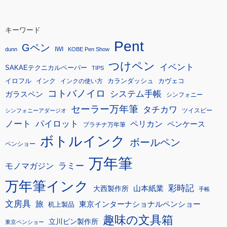
キーワード
Pent
Gペン
IWI
dunn
KOBE Pen Show
つけペン
イベント
SAKAEテクニカルペーパー
TIPS
イロフル
インク
カランダッシュ
カヴェコ
インクの使い方
コトバノイロ
システム手帳
ガラスペン
シンフォニー
セーラー万年筆
タチカワ
ツイスビー
シンフォニーアダージオ
ノート
パイロット
ペリカン
ペンケース
プラチナ万年筆
ボトルインク
ボールペン
ペンショー
万年筆
モノマガジン
ラミー
万年筆インク
彩時記
大西製作所
山本紙業
手帳
文房具
旅
東京インターナショナルペンショー
机上製品
趣味の文具箱
立川ピン製作所
東京ペンショー