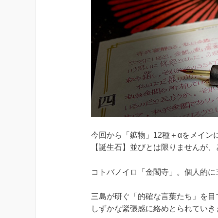
今回から「鉱物」12種＋αをメイ
【誕生石】並びとは限りませんが、
コトバノイロ「金閣寺」。個人的に
三島が研ぐ「的確な言葉たち」を目
しずかな緊張感に絡めとられていき