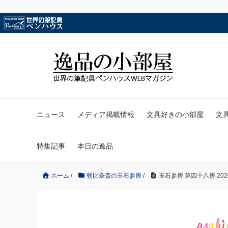
ニュース
メディア掲載情報
文具好きの小部屋
文
特集記事
本日の逸品
ホーム
/
朝比奈斎の玉石参房
/
玉石参房 第四十八房 2