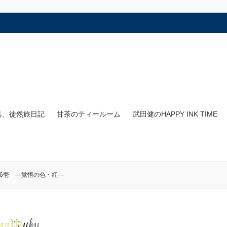
具、徒然旅日記
甘茶のティールーム
武田健のHAPPY INK TIME
026壱 ―覚悟の色・紅―