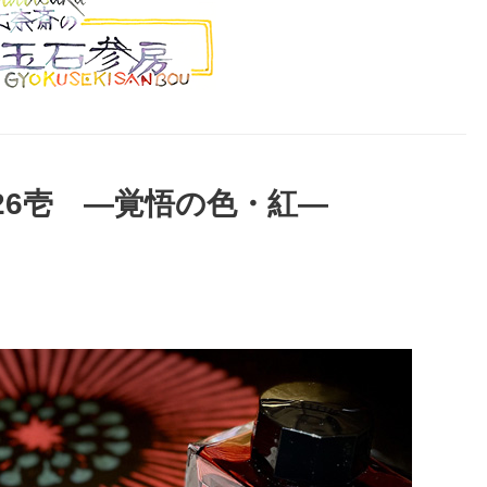
026壱 ―覚悟の色・紅―