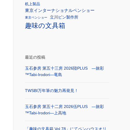
机上製品
東京インターナショナルペンショー
立川ピン製作所
東京ペンショー
趣味の文具箱
最近の投稿
玉石参房 第五十三房 2026陸PLUS ―旅彩
™Tabi-Irodori―竜島
TWSBI万年筆の魅力再発見！
玉石参房 第五十二房 2026伍PLUS ―旅彩
™Tabi-Irodori―上高地
「趣味の文具箱 Vol.78」にてペンハウスオリ