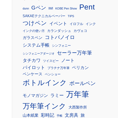
Pent
Gペン
IWI
dunn
KOBE Pen Show
SAKAEテクニカルペーパー
TIPS
つけペン
イベント
イロフル
インク
カランダッシュ
カヴェコ
インクの使い方
コトバノイロ
ガラスペン
システム手帳
シンフォニー
セーラー万年筆
シンフォニーアダージオ
タチカワ
ノート
ツイスビー
パイロット
ペリカン
プラチナ万年筆
ペンケース
ペンショー
ボトルインク
ボールペン
万年筆
モノマガジン
ラミー
万年筆インク
大西製作所
彩時記
文房具
旅
山本紙業
手帳