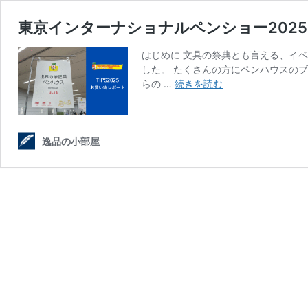
東京インターナショナルペンショー202
はじめに 文具の祭典とも言える、イ
した。 たくさんの方にペンハウスの
東
らの …
続きを読む
京
イ
ン
タ
逸品の小部屋
ー
ナ
シ
ョ
ナ
ル
ペ
ン
シ
ョ
ー