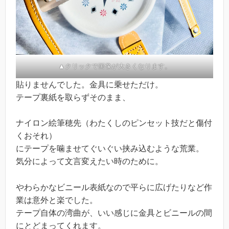
▲クリックで画像が大きくなります。
貼りませんでした。金具に乗せただけ。
テープ裏紙を取らずそのまま、
ナイロン絵筆穂先（わたくしのピンセット技だと傷付
くおそれ）
にテープを噛ませてぐいぐい挟み込むような荒業。
気分によって文言変えたい時のために。
やわらかなビニール表紙なので平らに広げたりなど作
業は意外と楽でした。
テープ自体の湾曲が、いい感じに金具とビニールの間
にとどまってくれます。