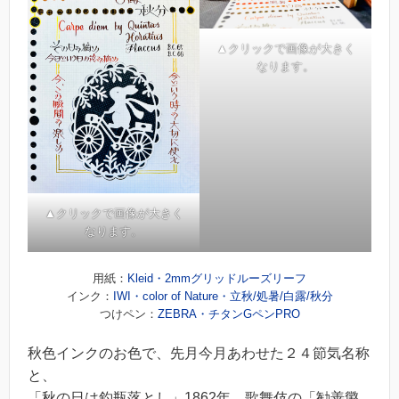
▲クリックで画像が大きく
なります。
▲クリックで画像が大きく
なります。
用紙：
Kleid・2mmグリッドルーズリーフ
インク：
IWI・color of Nature・立秋/処暑/白露/秋分
つけペン：
ZEBRA・チタンGペンPRO
秋色インクのお色で、先月今月あわせた２４節気名称
と、
「秋の日は釣瓶落とし」1862年、歌舞伎の「勧善懲