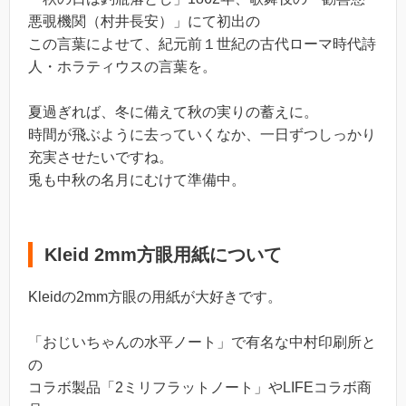
悪覗機関（村井長安）」にて初出の
この言葉によせて、紀元前１世紀の古代ローマ時代詩
人・ホラティウスの言葉を。
夏過ぎれば、冬に備えて秋の実りの蓄えに。
時間が飛ぶように去っていくなか、一日ずつしっかり
充実させたいですね。
兎も中秋の名月にむけて準備中。
Kleid 2mm方眼用紙について
Kleidの2mm方眼の用紙が大好きです。
「おじいちゃんの水平ノート」で有名な中村印刷所と
の
コラボ製品「2ミリフラットノート」やLIFEコラボ商