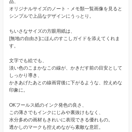
品、
オリジナルサイズのノート・メモ類一覧画像を見ると
シンプルで上品なデザインにうっとり。
ちいさなサイズの方眼用紙は、
[無地の自由さ]にほんのすこしガイドを添えてくれま
す。
文字でも絵でも、
淡い色のこまかなこの線が、かきだす前の目安として
しっかり導き、
かきあげたあとの線画背後に下がるような、控えめな
印象に。
OKフールス紙のインク発色の良さ、
この薄さでもインクにじみや裏抜けもなく、
水分多めの画材もきれいに表現できる優れもの。
透かしのマークも控えめながら素敵な意匠。