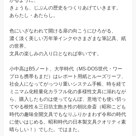
がるように、
きょうも、じぶんの歴史をつくりあげていきます。
あらたし・あたらし。
色にいざなわれて開ける扉の向こうにひろがる、
濃く淡く美しい万年筆インクやさまざまな筆記具、紙
の世界。
文具の楽しみの入り口となれば幸いです。
小中高はB5ノート、大学時代（MS-DOS世代・ワー
プロも携帯もまだ）はレポート用紙とルーズリーフ、
社会人になってがっつり重いシステム手帳、時を経て
ミニマム化軽量化カラフル化の多様性文具に溺れなが
ら、購入したものは使ってなんぼ、意地でも使い切っ
てやる根性＆三日坊主飽き性の朝比奈斎（昭和こども
時代の趣味全開文具でもなりふりかまわず令和の時代
に使いはじめる。昭和時代の日本製文具クオリティ素
晴らしい！）でした。ではまた。