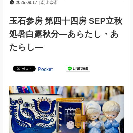
2025.09.17｜朝比奈斎
玉石参房 第四十四房 SEP立秋
処暑白露秋分―あらたし・あ
たらし―
Pocket