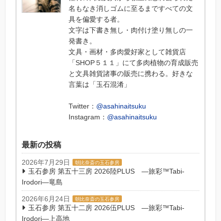
名もなき消しゴムに至るまですべての文
具を偏愛する者。
文字は下書き無し・肉付け塗り無しの一
発書き。
文具・画材・多肉愛好家として雑貨店
「SHOP５１１」にて多肉植物の育成販売
と文具雑貨諸事の販売に携わる。好きな
言葉は「玉石混淆」
Twitter：
@asahinaitsuku
Instagram：
@asahinaitsuku
最新の投稿
2026年7月29日
朝比奈斎の玉石参房
玉石参房 第五十三房 2026陸PLUS ―旅彩™Tabi-
Irodori―竜島
2026年6月24日
朝比奈斎の玉石参房
玉石参房 第五十二房 2026伍PLUS ―旅彩™Tabi-
Irodori―上高地