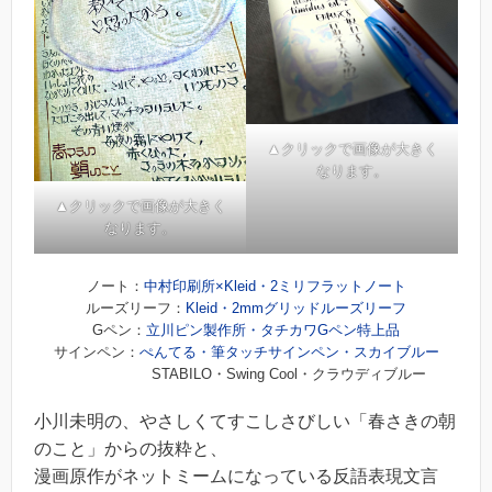
▲クリックで画像が大きく
なります。
▲クリックで画像が大きく
なります。
ノート：
中村印刷所×Kleid・2ミリフラットノート
ルーズリーフ：
Kleid・2mmグリッドルーズリーフ
Gペン：
立川ピン製作所・タチカワGペン特上品
サインペン：
ぺんてる・筆タッチサインペン・スカイブルー
STABILO・Swing Cool・クラウディブルー
小川未明の、やさしくてすこしさびしい「春さきの朝
のこと」からの抜粋と、
漫画原作がネットミームになっている反語表現文言