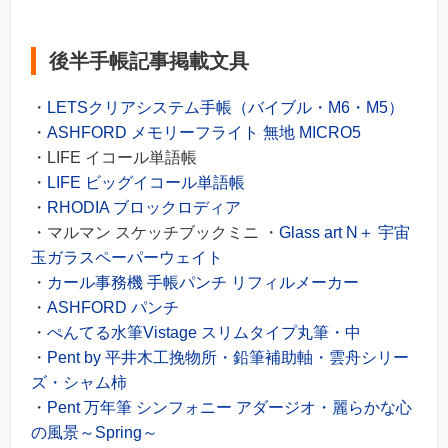
後半手帳記事掲載文具
・
LETSクリアシステム手帳（バイブル・M6・M5）
・
ASHFORD メモリーフライト 無地 MICRO5
・LIFE イコール単語帳
・
LIFE ビッグイコール単語帳
・
RHODIA ブロックロディア
・マルマン スケッチブックミニ ・
Glass art N＋ 宇宙
玉ガラスペーパーウェイト
・
カール事務機 手帳パンチ リフィルメーカー
・
ASHFORD パンチ
・
ぺんてる水筆Vistage スリムタイプ丸筆・中
・
Pent by 平井木工挽物所・鉛筆補助軸・雲舟シリー
ズ・シャム柿
・
Pent 万年筆 シンフォニー アダージオ・麗らかな心
の風景～Spring～