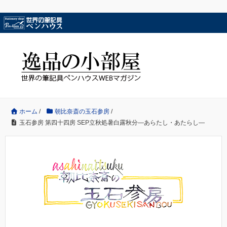
ホーム
/
朝比奈斎の玉石参房
/
玉石参房 第四十四房 SEP立秋処暑白露秋分―あらたし・あたらし―