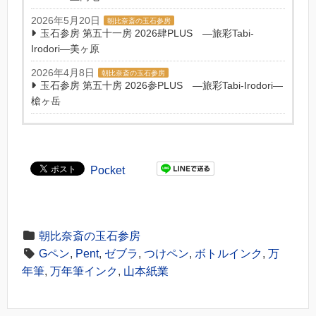
2026年5月20日
朝比奈斎の玉石参房
玉石参房 第五十一房 2026肆PLUS ―旅彩Tabi-
Irodori―美ヶ原
2026年4月8日
朝比奈斎の玉石参房
玉石参房 第五十房 2026参PLUS ―旅彩Tabi-Irodori―
槍ヶ岳
Pocket
朝比奈斎の玉石参房
Gペン
,
Pent
,
ゼブラ
,
つけペン
,
ボトルインク
,
万
年筆
,
万年筆インク
,
山本紙業