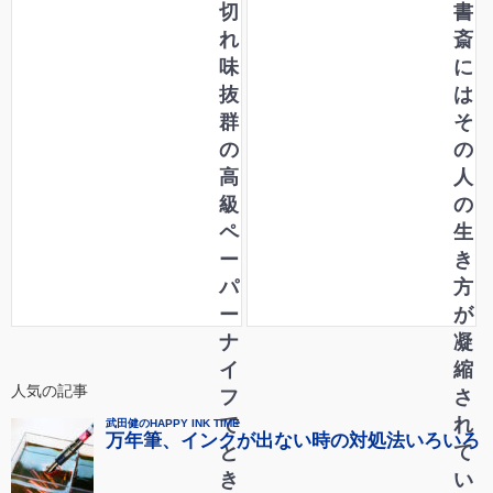
切
書
れ
斎
味
に
抜
は
群
そ
の
の
高
人
級
の
ペ
生
ー
き
パ
方
ー
が
ナ
凝
イ
縮
人気の記事
フ
さ
で
れ
と
て
き
い