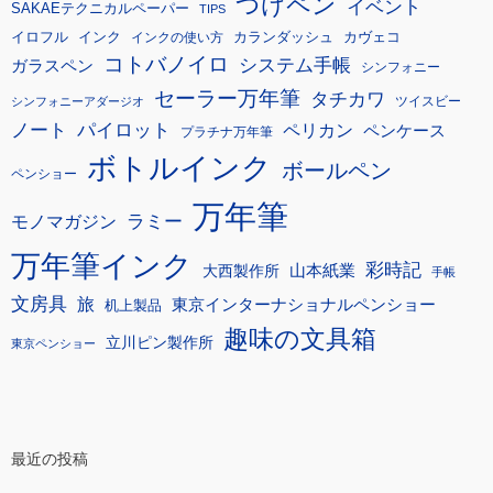
つけペン
イベント
SAKAEテクニカルペーパー
TIPS
イロフル
インク
カランダッシュ
カヴェコ
インクの使い方
コトバノイロ
システム手帳
ガラスペン
シンフォニー
セーラー万年筆
タチカワ
ツイスビー
シンフォニーアダージオ
ノート
パイロット
ペリカン
ペンケース
プラチナ万年筆
ボトルインク
ボールペン
ペンショー
万年筆
モノマガジン
ラミー
万年筆インク
彩時記
大西製作所
山本紙業
手帳
文房具
旅
東京インターナショナルペンショー
机上製品
趣味の文具箱
立川ピン製作所
東京ペンショー
最近の投稿