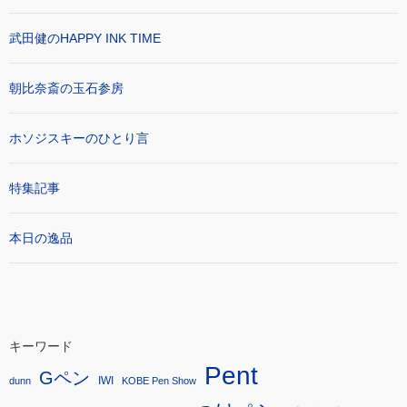
武田健のHAPPY INK TIME
朝比奈斎の玉石参房
ホソジスキーのひとり言
特集記事
本日の逸品
キーワード
Pent
Gペン
IWI
dunn
KOBE Pen Show