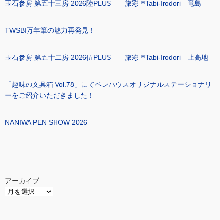
玉石参房 第五十三房 2026陸PLUS ―旅彩™Tabi-Irodori―竜島
TWSBI万年筆の魅力再発見！
玉石参房 第五十二房 2026伍PLUS ―旅彩™Tabi-Irodori―上高地
「趣味の文具箱 Vol.78」にてペンハウスオリジナルステーショナリ
ーをご紹介いただきました！
NANIWA PEN SHOW 2026
アーカイブ