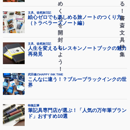
め
る
く
！
心
書
を
斎
開
文
封
具
し
特
よ
集
う
！