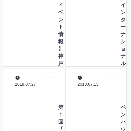
ハ
イ
本
イ
ウ
ベ
I
ン
ス
ン
N
タ
の
ト
K
ー
イ
情
紀
ナ
ン
報
行
シ
ク
】
」
ョ
が
神
に
ナ
登
戸
ペ
ル
場
で
ン
ペ
！
開
ハ
ン
2018.07.27
2018.07.13
催
ウ
シ
さ
ス
ョ
れ
の
ー
る
第
イ
」
ペ
「
１
ン
特
ン
日
回
ク
典
ハ
本
「
が
プ
ウ