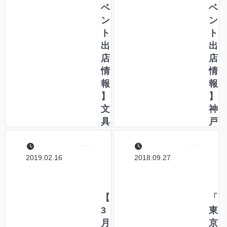
ナ
ベ
京
ベ
ル
ン
都
ン
ペ
ト
手
ト
ン
出
書
出
シ
店
道
店
ョ
情
具
情
ー
報
報
2
】
】
0
文
神
2
具
戸
2
祭
で
に
i
開
2019.02.16
2018.09.27
出
n
催
店
奈
さ
し
良
れ
ま
に
【
る
「
す
ペ
3
「
東
！
ン
月
日
京