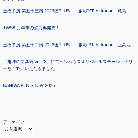
玉石参房 第五十三房 2026陸PLUS ―旅彩™Tabi-Irodori―竜島
TWSBI万年筆の魅力再発見！
玉石参房 第五十二房 2026伍PLUS ―旅彩™Tabi-Irodori―上高地
「趣味の文具箱 Vol.78」にてペンハウスオリジナルステーショナリ
ーをご紹介いただきました！
NANIWA PEN SHOW 2026
アーカイブ