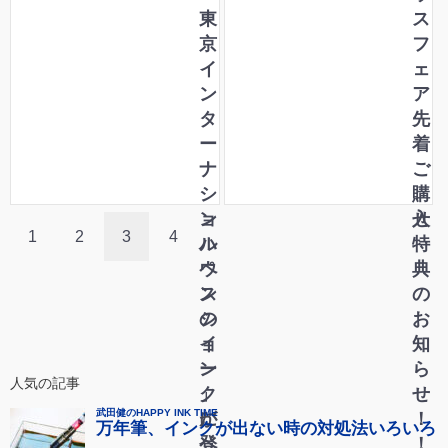
I
東
登
レ
ス
N
京
場
ゼ
フ
K
イ
！
ン
ェ
紀
ン
ト
ア
行
タ
の
先
」
ー
お
着
に
ナ
知
ご
ペ
シ
ら
購
ン
ョ
せ
入
1
2
3
4
ハ
ル
特
ウ
ペ
典
ス
ン
の
の
シ
お
イ
ョ
知
ン
ー
ら
人気の記事
ク
」
せ
が
に
！
登
ペ
！