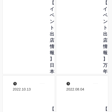
【
【
イ
イ
ベ
ベ
ン
ン
ト
ト
出
出
店
店
情
情
報
報
】
】
日
万
本
年
I
筆
N
サ
2022.10.13
2022.08.04
K
ミ
紀
ッ
行
ト
2
【
2
【