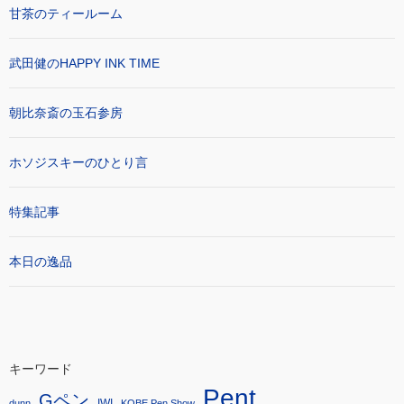
甘茶のティールーム
武田健のHAPPY INK TIME
朝比奈斎の玉石参房
ホソジスキーのひとり言
特集記事
本日の逸品
キーワード
Pent
Gペン
IWI
dunn
KOBE Pen Show