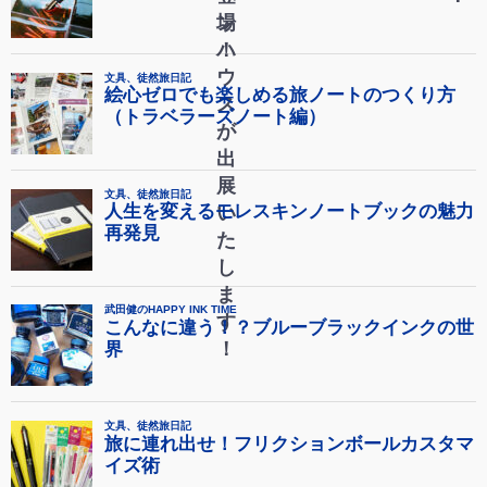
場
ン
！
ハ
ウ
ス
が
出
展
い
た
し
ま
す
！