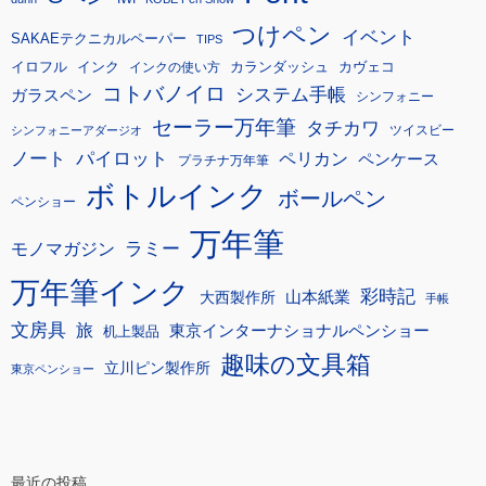
つけペン
イベント
SAKAEテクニカルペーパー
TIPS
イロフル
インク
カランダッシュ
カヴェコ
インクの使い方
コトバノイロ
システム手帳
ガラスペン
シンフォニー
セーラー万年筆
タチカワ
ツイスビー
シンフォニーアダージオ
ノート
パイロット
ペリカン
ペンケース
プラチナ万年筆
ボトルインク
ボールペン
ペンショー
万年筆
モノマガジン
ラミー
万年筆インク
彩時記
大西製作所
山本紙業
手帳
文房具
旅
東京インターナショナルペンショー
机上製品
趣味の文具箱
立川ピン製作所
東京ペンショー
最近の投稿