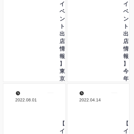
0
イ
0
イ
2
ベ
2
ベ
3
ン
2
ン
に
ト
に
ト
出
出
出
出
店
店
店
店
し
情
し
情
ま
報
ま
報
す
】
す
】
！
東
！
今
京
年
イ
も
ン
出
2022.08.01
2022.04.14
タ
店
ー
し
ナ
ま
シ
【
す
【
ョ
イ
！
イ