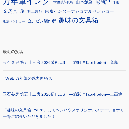
万年筆インク
彩時記
大西製作所
山本紙業
手帳
文房具
旅
東京インターナショナルペンショー
机上製品
趣味の文具箱
立川ピン製作所
東京ペンショー
最近の投稿
玉石参房 第五十三房 2026陸PLUS ―旅彩™Tabi-Irodori―竜島
TWSBI万年筆の魅力再発見！
玉石参房 第五十二房 2026伍PLUS ―旅彩™Tabi-Irodori―上高地
「趣味の文具箱 Vol.78」にてペンハウスオリジナルステーショナリ
ーをご紹介いただきました！