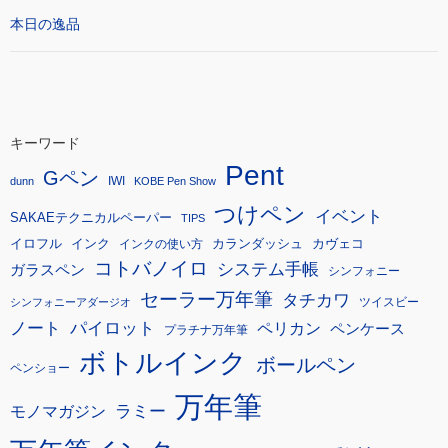
本日の逸品
キーワード
Pent
Gペン
IWI
dunn
KOBE Pen Show
つけペン
イベント
SAKAEテクニカルペーパー
TIPS
イロフル
インク
カランダッシュ
カヴェコ
インクの使い方
コトバノイロ
システム手帳
ガラスペン
シンフォニー
セーラー万年筆
タチカワ
ツイスビー
シンフォニーアダージオ
ノート
パイロット
ペリカン
ペンケース
プラチナ万年筆
ボトルインク
ボールペン
ペンショー
万年筆
モノマガジン
ラミー