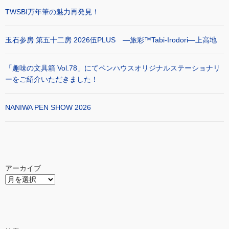
TWSBI万年筆の魅力再発見！
玉石参房 第五十二房 2026伍PLUS ―旅彩™Tabi-Irodori―上高地
「趣味の文具箱 Vol.78」にてペンハウスオリジナルステーショナリ
ーをご紹介いただきました！
NANIWA PEN SHOW 2026
アーカイブ