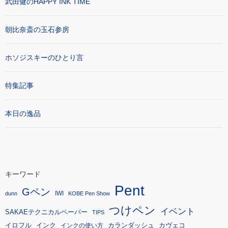
武田健のHAPPY INK TIME
朝比奈斎の玉石参房
ホソジスキーのひとり言
特集記事
本日の逸品
キーワード
Pent
Gペン
IWI
dunn
KOBE Pen Show
つけペン
イベント
SAKAEテクニカルペーパー
TIPS
イロフル
インク
カランダッシュ
カヴェコ
インクの使い方