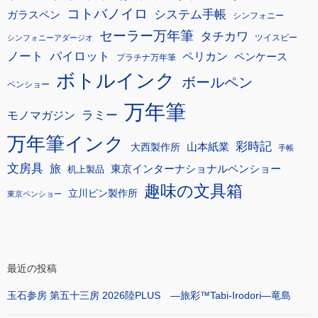
コトバノイロ
システム手帳
ガラスペン
シンフォニー
セーラー万年筆
タチカワ
ツイスビー
シンフォニーアダージオ
ノート
パイロット
ペリカン
ペンケース
プラチナ万年筆
ボトルインク
ボールペン
ペンショー
万年筆
モノマガジン
ラミー
万年筆インク
彩時記
大西製作所
山本紙業
手帳
文房具
旅
東京インターナショナルペンショー
机上製品
趣味の文具箱
立川ピン製作所
東京ペンショー
最近の投稿
玉石参房 第五十三房 2026陸PLUS ―旅彩™Tabi-Irodori―竜島