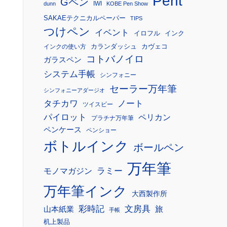
Pent
Gペン
IWI
dunn
KOBE Pen Show
SAKAEテクニカルペーパー
TIPS
つけペン
イベント
イロフル
インク
カランダッシュ
カヴェコ
インクの使い方
コトバノイロ
ガラスペン
システム手帳
シンフォニー
セーラー万年筆
シンフォニーアダージオ
タチカワ
ノート
ツイスビー
パイロット
ペリカン
プラチナ万年筆
ペンケース
ペンショー
ボトルインク
ボールペン
万年筆
モノマガジン
ラミー
万年筆インク
大西製作所
彩時記
文房具
旅
山本紙業
手帳
机上製品