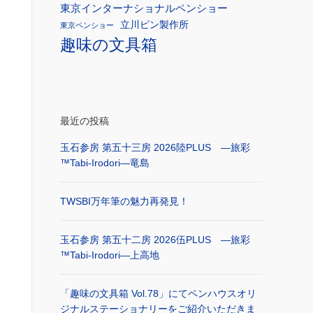
東京インターナショナルペンショー
立川ピン製作所
東京ペンショー
趣味の文具箱
最近の投稿
玉石参房 第五十三房 2026陸PLUS ―旅彩
™Tabi-Irodori―竜島
TWSBI万年筆の魅力再発見！
玉石参房 第五十二房 2026伍PLUS ―旅彩
™Tabi-Irodori―上高地
「趣味の文具箱 Vol.78」にてペンハウスオリ
ジナルステーショナリーをご紹介いただきま