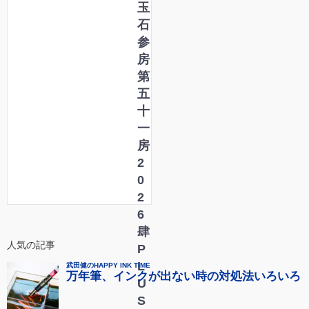
玉
石
参
房
第
五
十
一
房
2
0
2
6
肆
人気の記事
P
L
U
S