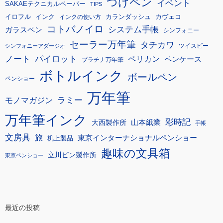
つけペン
イベント
SAKAEテクニカルペーパー
TIPS
イロフル
インク
カランダッシュ
カヴェコ
インクの使い方
コトバノイロ
システム手帳
ガラスペン
シンフォニー
セーラー万年筆
タチカワ
ツイスビー
シンフォニーアダージオ
ノート
パイロット
ペリカン
ペンケース
プラチナ万年筆
ボトルインク
ボールペン
ペンショー
万年筆
モノマガジン
ラミー
万年筆インク
彩時記
大西製作所
山本紙業
手帳
文房具
旅
東京インターナショナルペンショー
机上製品
趣味の文具箱
立川ピン製作所
東京ペンショー
最近の投稿