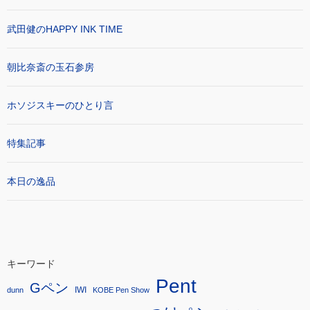
武田健のHAPPY INK TIME
朝比奈斎の玉石参房
ホソジスキーのひとり言
特集記事
本日の逸品
キーワード
Pent
Gペン
IWI
dunn
KOBE Pen Show