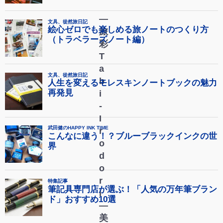
―
旅
彩
T
a
b
i
-
I
r
o
d
o
r
i
―
美