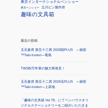
東京インターナショナルペンショー
立川ピン製作所
東京ペンショー
趣味の文具箱
最近の投稿
玉石参房 第五十三房 2026陸PLUS ―旅彩
™Tabi-Irodori―竜島
TWSBI万年筆の魅力再発見！
玉石参房 第五十二房 2026伍PLUS ―旅彩
™Tabi-Irodori―上高地
「趣味の文具箱 Vol.78」にてペンハウスオリ
ジナルステーショナリーをご紹介いただきま