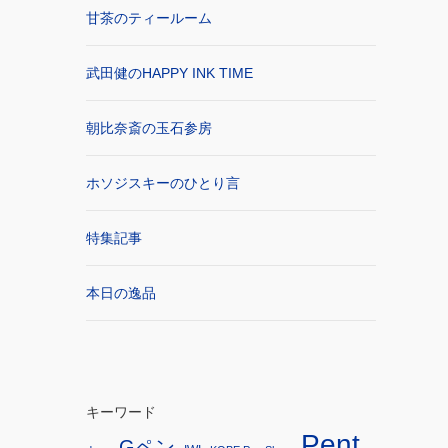
甘茶のティールーム
武田健のHAPPY INK TIME
朝比奈斎の玉石参房
ホソジスキーのひとり言
特集記事
本日の逸品
キーワード
Pent
Gペン