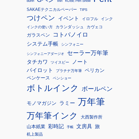
IWI
dunn
KOBE Pen Show
SAKAEテクニカルペーパー
TIPS
つけペン
イベント
イロフル
インク
カランダッシュ
カヴェコ
インクの使い方
コトバノイロ
ガラスペン
システム手帳
シンフォニー
セーラー万年筆
シンフォニーアダージオ
タチカワ
ノート
ツイスビー
パイロット
ペリカン
プラチナ万年筆
ペンケース
ペンショー
ボトルインク
ボールペン
万年筆
モノマガジン
ラミー
万年筆インク
大西製作所
彩時記
文房具
旅
山本紙業
手帳
机上製品