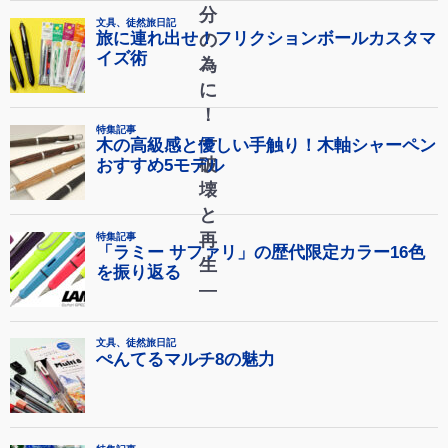
分
の
為
に
！
―
破
壊
と
再
生
―