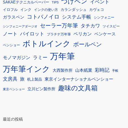
つけペン
イベント
SAKAEテクニカルペーパー
TIPS
イロフル
インク
カランダッシュ
カヴェコ
インクの使い方
コトバノイロ
システム手帳
ガラスペン
シンフォニー
セーラー万年筆
タチカワ
ツイスビー
シンフォニーアダージオ
ノート
パイロット
ペリカン
ペンケース
プラチナ万年筆
ボトルインク
ボールペン
ペンショー
万年筆
モノマガジン
ラミー
万年筆インク
彩時記
大西製作所
山本紙業
手帳
文房具
旅
東京インターナショナルペンショー
机上製品
趣味の文具箱
立川ピン製作所
東京ペンショー
最近の投稿