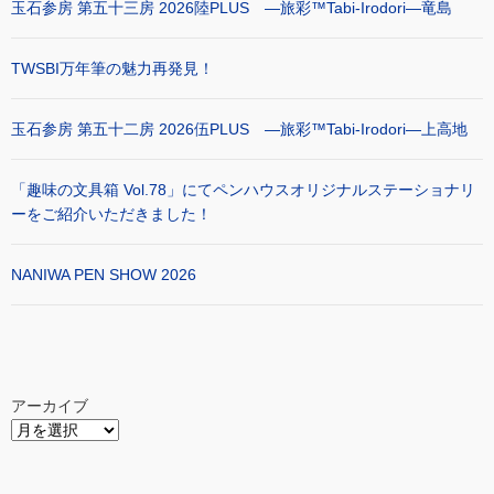
玉石参房 第五十三房 2026陸PLUS ―旅彩™Tabi-Irodori―竜島
TWSBI万年筆の魅力再発見！
玉石参房 第五十二房 2026伍PLUS ―旅彩™Tabi-Irodori―上高地
「趣味の文具箱 Vol.78」にてペンハウスオリジナルステーショナリ
ーをご紹介いただきました！
NANIWA PEN SHOW 2026
アーカイブ