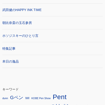
武田健のHAPPY INK TIME
朝比奈斎の玉石参房
ホソジスキーのひとり言
特集記事
本日の逸品
キーワード
Pent
Gペン
IWI
dunn
KOBE Pen Show