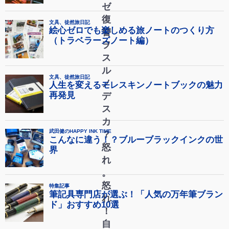
ゼ
復
讐
ヲ
ス
ル
ノ
デ
ス
カ
？
怒
れ
。
怒
れ
！
自