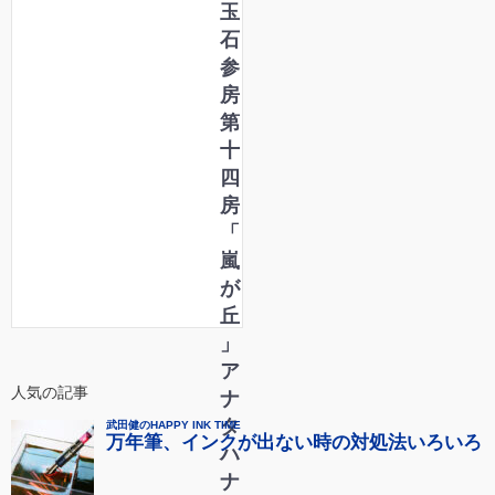
玉
石
参
房
第
十
四
房
「
嵐
が
丘
」
ア
人気の記事
ナ
タ
ハ
ナ