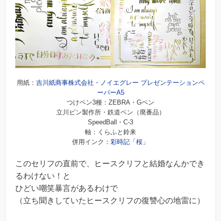
用紙：
吉川紙商事株式会社・ノイエグレー プレゼンテーションペ
ーパーA5
つけペン3種：ZEBRA・Gペン
立川ピン製作所・鉄道ペン（廃番品）
SpeedBall・C-3
軸：くらふと鈴来
併用インク：
彩時記「桜」
このセリフの直前で、ヒースクリフと結婚なんかでき
るわけない！と
ひどい嘲笑暴言があるわけで
（立ち聞きしていたヒースクリフの復讐心の地雷に）