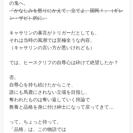
の鬼へ。
「かなしみを怒りにかえて、立てよ、国民！」（ギレ
ン・ザビ）的に。
キャサリンの暴言がトリガーだとしても、
それは当時の風潮では至極全うな内容。
（キャサリンの言い方が悪いけれども）
では、ヒースクリフの自尊心は砕けて絶望したか？
否。
自尊心を持ち続けたからこそ、
誰にも馬鹿にされない立場を目指し、
奪われたものは奪い返していく持論で
教養と品格を身に付け紳士になって戻ってきて…
って。ちょっと待って。
「品格」は、この物語では