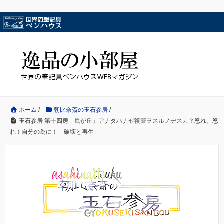
ホーム
/
朝比奈斎の玉石参房
/
玉石参房 第十四房「嵐が丘」アナタハナゼ復讐ヲスルノデスカ？怒れ。怒
れ！自分の為に！―破壊と再生―