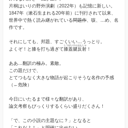
片桐はいりの野外演劇（2022年）も記憶に新しい。
1847年（漱石生まれる20年前）に刊行されて以来、
世界中で熱く読み継がれている
問題作
、咳、…め、名
作です。
それにしても、邦題、すごくいい…うっとり。
しつがいけんはんしゃ
よくぞ！と膝を打ち過ぎて
膝蓋腱反射
！
ああ…翻訳の極み。素敵。
この題だけで、
とてつもなく大きな物語が起こりそうな名作の予感
（←危険）
今日にいたるまで様々な翻訳があり、
論文考察もびっくりするくらい盛りだくさん！
「で、この小説の主題なに？」となると
「これだよ！」と明確に出せない、