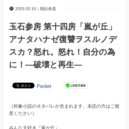
2023.03.15｜朝比奈斎
玉石参房 第十四房「嵐が丘」
アナタハナゼ復讐ヲスルノデ
スカ？怒れ。怒れ！自分の為
に！―破壊と再生―
Pocket
（対象小説のネタバレが含まれます。未読の方はご留
意ください）
みんな大好き『嵐が丘』。