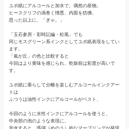
ユポ紙にアルコールと加水で。偶然の産物。
ヒースクリフの渦巻く憎悪、内面を彷彿。
思った以上に、「ぎゃ。」
「玉石参房・彩時記編・松風」でも
同じモスグリーン系インクとしてユポ紙表現をしてい
ます。
「嵐が丘」の色と比較すると
今回はより黄味を感じられ、乾燥前は彩度が高いで
す。
ユポ紙に垂らして分離を楽しむアルコールインクアー
トは
ふつうは油性インクにアルコールがベスト、
今回のように水性インクにアルコールを使うと、
中央部の泡のような表現に。
加水すると、瑪瑙（めのう）的なマーブリングが発現