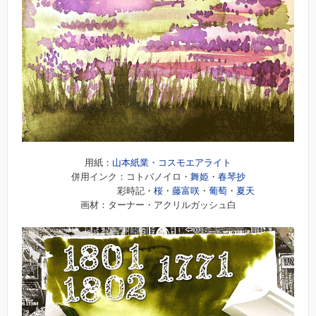
用紙：
山本紙業・コスモエアライト
併用インク：コトバノイロ・
舞姫
・
春琴抄
彩時記・
桜
・
藤富咲
・
葡萄
・
夏天
画材：ターナー・アクリルガッシュ白