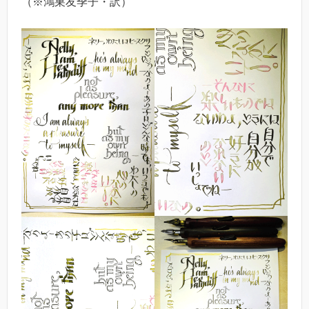
（※鴻巣友季子・訳）