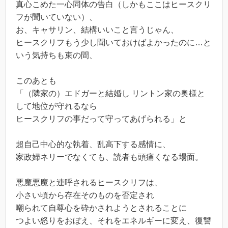
真心こめた一心同体の告白（しかもここはヒースクリ
フが聞いていない）、
お、キャサリン、結構いいこと言うじゃん、
ヒースクリフもう少し聞いておけばよかったのに…と
いう気持ちも束の間、
このあとも
「（隣家の）エドガーと結婚し リントン家の奥様と
して地位が守れるなら
ヒースクリフの事だって守ってあげられる」と
超自己中心的な執着、乱高下する感情に、
家政婦ネリーでなくても、読者も頭痛くなる場面。
悪魔悪魔と連呼されるヒースクリフは、
小さい頃から存在そのものを否定され
嘲られて自尊心を砕かされようとされることに
つよい怒りをおぼえ、それをエネルギーに変え、復讐