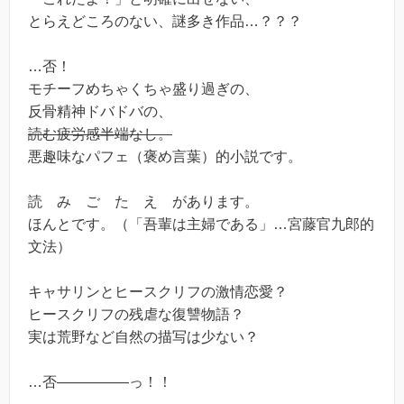
とらえどころのない、謎多き作品…？？？
…否！
モチーフめちゃくちゃ盛り過ぎの、
反骨精神ドバドバの、
読む疲労感半端なし。
悪趣味なパフェ（褒め言葉）的小説です。
読 み ご た え があります。
ほんとです。（「吾輩は主婦である」…宮藤官九郎的
文法）
キャサリンとヒースクリフの激情恋愛？
ヒースクリフの残虐な復讐物語？
実は荒野など自然の描写は少ない？
…否―――――っ！！