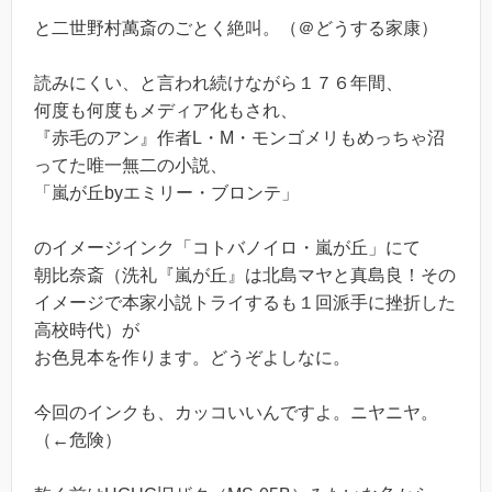
と二世野村萬斎のごとく絶叫。（＠どうする家康）
読みにくい、と言われ続けながら１７６年間、
何度も何度もメディア化もされ、
『赤毛のアン』作者L・M・モンゴメリもめっちゃ沼
ってた唯一無二の小説、
「嵐が丘byエミリー・ブロンテ」
のイメージインク「コトバノイロ・嵐が丘」にて
朝比奈斎（洗礼『嵐が丘』は北島マヤと真島良！その
イメージで本家小説トライするも１回派手に挫折した
高校時代）が
お色見本を作ります。どうぞよしなに。
今回のインクも、カッコいいんですよ。ニヤニヤ。
（←危険）