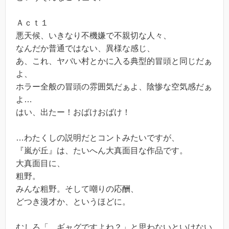
Ａｃｔ１
悪天候、いきなり不機嫌で不親切な人々、
なんだか普通ではない、異様な感じ、
あ、これ、ヤバい村とかに入る典型的冒頭と同じだぁ
よ、
ホラー全般の冒頭の雰囲気だぁよ、陰惨な空気感だぁ
よ…
はい、出たー！おばけおばけ！
…わたくしの説明だとコントみたいですが、
『嵐が丘』は、たいへん大真面目な作品です。
大真面目に、
粗野。
みんな粗野。そして嘲りの応酬、
どつき漫才か、というほどに。
むしろ「…ギャグですよね？」と思わないといけない