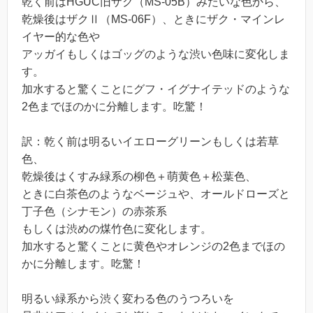
乾く前はHGUC旧ザク（MS-05B）みたいな色から、
乾燥後はザクⅡ（MS-06F）、ときにザク・マインレ
イヤー的な色や
アッガイもしくはゴッグのような渋い色味に変化しま
す。
加水すると驚くことにグフ・イグナイテッドのような
2色までほのかに分離します。吃驚！
訳：乾く前は明るいイエローグリーンもしくは若草
色、
乾燥後はくすみ緑系の柳色＋萌黄色＋松葉色、
ときに白茶色のようなベージュや、オールドローズと
丁子色（シナモン）の赤茶系
もしくは渋めの煤竹色に変化します。
加水すると驚くことに黄色やオレンジの2色までほの
かに分離します。吃驚！
明るい緑系から渋く変わる色のうつろいを