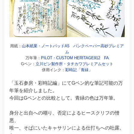
用紙：
山本紙業・ノートパッドA5 バンクペーパー高砂プレミア
ム
万年筆：
PILOT・CUSTOM HERITAGE912 FA
Gペン：
立川ピン製作所・タチカワプレミアムセット
併用インク：
彩時記「青緑」
「玉石参房・彩時記編」にてGペン的な筆記可能の万
年筆を紹介しました。
今回はGペンとの比較として。青緑の色は万年筆。
身分と出自への嘲り、否定によるヒースクリフの憎
悪、
唯一、そばにいたキャサリンによる仕打ちへの吐露。