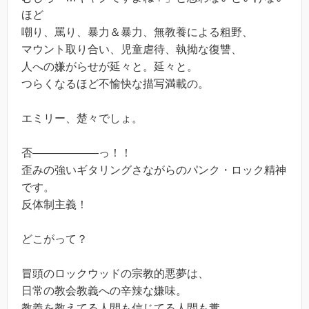
ほど
嘲り、罵り、暴力＆暴力、無教養による粗野、
マウント取り合い、児童虐待、執拗な復讐、
人への嫌がらせが延々と。延々と。
つらくなるほど不愉快な描写満載の。
エミリー、楚々でしょ。
否――――――っ！！
歪みの強いギタリングさながらのパンク・ロック精神
です。
反体制主義！
どこがって？
冒頭のロックウッドの宗教的悪夢は、
日常の教会教義への辛辣な嫌味。
教義を教えてる人間も信じてる人間も糞。