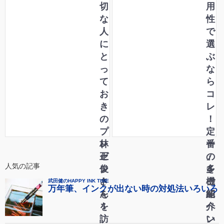
想
切
多
用
い
な
機
性
～
人
能
で
加
に
ペ
選
賀
と
ン
ぶ
蒔
っ
ア
な
絵
て
ス
ら
職
お
ト
コ
人
き
ロ
レ
・
の
ロ
！
小
プ
ジ
定
林
レ
ー
番
正
ゼ
」
の
人気の記事
俊
ン
を
多
さ
ト
ご
機
ん
を
紹
能
を
！
介
ペ
訪
い
ン