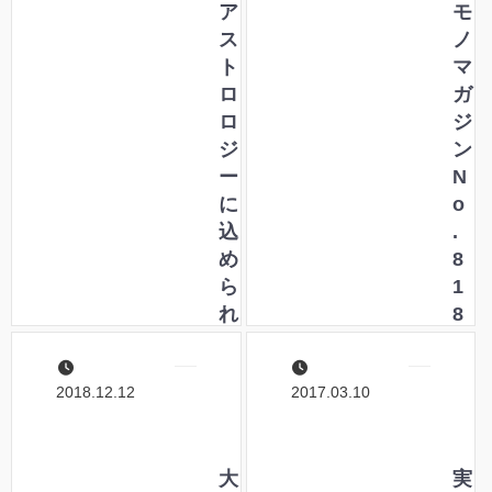
ア
モ
ス
ノ
ト
マ
ロ
ガ
ロ
ジ
ジ
ン
ー
N
に
o
込
.
め
8
ら
1
れ
8
た
に
も
て
2018.12.12
2017.03.10
う
「
一
ペ
つ
ン
の
大
ト
実