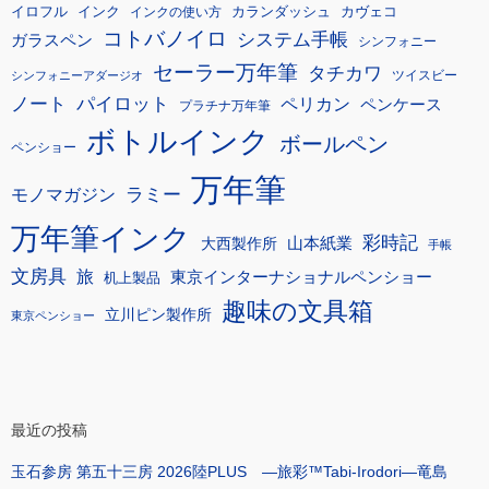
イロフル
インク
カランダッシュ
カヴェコ
インクの使い方
コトバノイロ
システム手帳
ガラスペン
シンフォニー
セーラー万年筆
タチカワ
ツイスビー
シンフォニーアダージオ
ノート
パイロット
ペリカン
ペンケース
プラチナ万年筆
ボトルインク
ボールペン
ペンショー
万年筆
モノマガジン
ラミー
万年筆インク
彩時記
大西製作所
山本紙業
手帳
文房具
旅
東京インターナショナルペンショー
机上製品
趣味の文具箱
立川ピン製作所
東京ペンショー
最近の投稿
玉石参房 第五十三房 2026陸PLUS ―旅彩™Tabi-Irodori―竜島