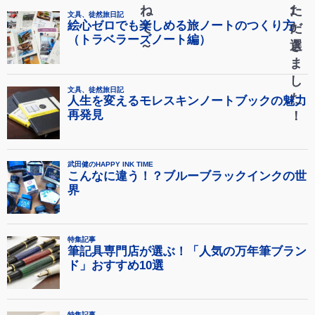
ね
た
1
て
だ
0
～
き
選
ま
し
た
！