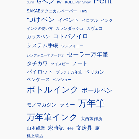
Pent
Gペン
IWI
dunn
KOBE Pen Show
SAKAEテクニカルペーパー
TIPS
つけペン
イベント
イロフル
インク
カランダッシュ
カヴェコ
インクの使い方
コトバノイロ
ガラスペン
システム手帳
シンフォニー
セーラー万年筆
シンフォニーアダージオ
タチカワ
ノート
ツイスビー
パイロット
ペリカン
プラチナ万年筆
ペンケース
ペンショー
ボトルインク
ボールペン
万年筆
モノマガジン
ラミー
万年筆インク
大西製作所
彩時記
文房具
旅
山本紙業
手帳
机上製品