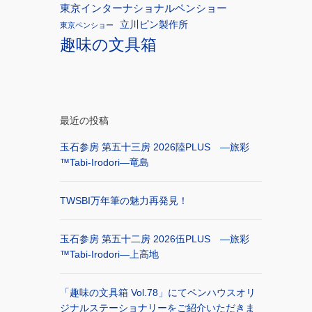
東京インターナショナルペンショー
立川ピン製作所
東京ペンショー
趣味の文具箱
最近の投稿
玉石参房 第五十三房 2026陸PLUS ―旅彩
™Tabi-Irodori―竜島
TWSBI万年筆の魅力再発見！
玉石参房 第五十二房 2026伍PLUS ―旅彩
™Tabi-Irodori―上高地
「趣味の文具箱 Vol.78」にてペンハウスオリ
ジナルステーショナリーをご紹介いただきま