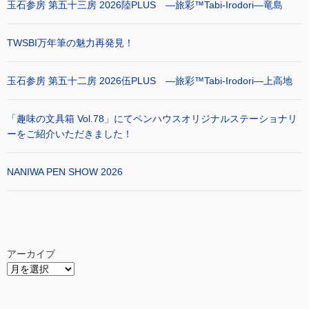
玉石参房 第五十三房 2026陸PLUS ―旅彩™Tabi-Irodori―竜島
TWSBI万年筆の魅力再発見！
玉石参房 第五十二房 2026伍PLUS ―旅彩™Tabi-Irodori―上高地
「趣味の文具箱 Vol.78」にてペンハウスオリジナルステーショナリ
ーをご紹介いただきました！
NANIWA PEN SHOW 2026
アーカイブ