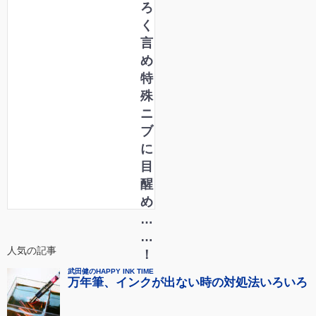
ろ
く
言
め
特
殊
ニ
ブ
に
目
醒
め
…
…
人気の記事
！