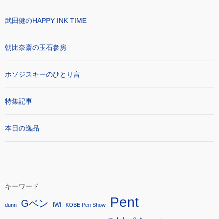
武田健のHAPPY INK TIME
朝比奈斎の玉石参房
ホソジスキーのひとり言
特集記事
本日の逸品
キーワード
Pent
Gペン
IWI
dunn
KOBE Pen Show