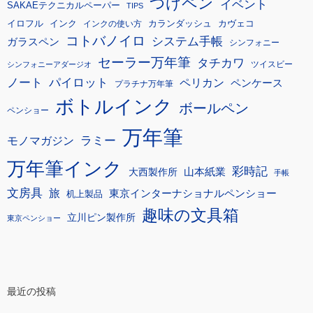
つけペン
イベント
SAKAEテクニカルペーパー
TIPS
イロフル
インク
カランダッシュ
カヴェコ
インクの使い方
コトバノイロ
システム手帳
ガラスペン
シンフォニー
セーラー万年筆
タチカワ
ツイスビー
シンフォニーアダージオ
ノート
パイロット
ペリカン
ペンケース
プラチナ万年筆
ボトルインク
ボールペン
ペンショー
万年筆
モノマガジン
ラミー
万年筆インク
彩時記
大西製作所
山本紙業
手帳
文房具
旅
東京インターナショナルペンショー
机上製品
趣味の文具箱
立川ピン製作所
東京ペンショー
最近の投稿