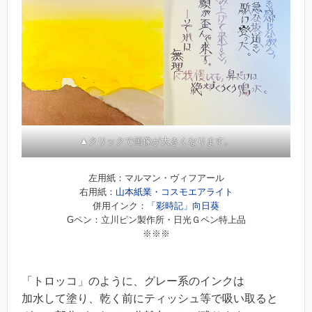
▲クリックで画像が大きくなります。
左用紙：マルマン・ヴィフアール
右用紙：
山本紙業・コスモエアライト
併用インク：
「彩時記」向日葵
Gペン：立川ピン製作所・日光Ｇペン特上品
※※※
「トロッコ」のように、グレー系のインクは
加水して塗り、乾く前にティッシュ等で吸い取ると