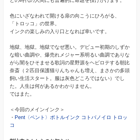
どの時代の人間にも普遍的に命題を投げかけます。
色にいざなわれて開ける扉の向こうにひろがる、
「トロッコ」の世界。
インクの楽しみの入り口となれば幸いです。
地獄、地獄。地獄でなぜ悪い。デビュー初期のしずか
な暗い曲調や、爆売れメジャー系明るい曲調でありな
がら闇をひそませる歌詞の星野源をヘビロテする朝比
奈斎（２匹目保護猫りんちゃんも増え、まさかの多頭
飼い生活スタート。服は灰色どころではない）でし
た。人生は何があるかわかりません。
ではまた。
＜今回のメインインク＞
・
Pent〈ペント〉ボトルインク コトバノイロ トロッ
コ