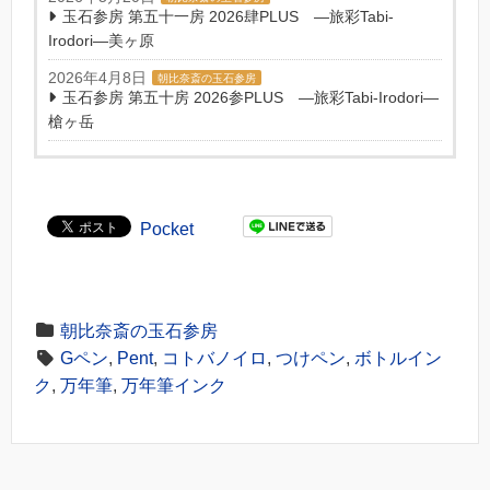
玉石参房 第五十一房 2026肆PLUS ―旅彩Tabi-
Irodori―美ヶ原
2026年4月8日
朝比奈斎の玉石参房
玉石参房 第五十房 2026参PLUS ―旅彩Tabi-Irodori―
槍ヶ岳
Pocket
朝比奈斎の玉石参房
Gペン
,
Pent
,
コトバノイロ
,
つけペン
,
ボトルイン
ク
,
万年筆
,
万年筆インク