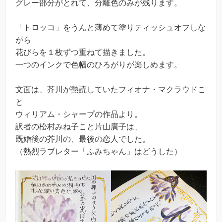
グレー部分がとれて、分離色のみが残ります。
「トロッコ」をうんと薄めて塗りティッシュオフしな
がら
花びらを１枚ずつ重ねて描きました。
一つのインクで色幅のひろがりが楽しめます。
文面は、芥川が熱読していたフィオナ・マクラウドこ
と
ウィリアム・シャープの作品より。
訳者の松村みね子こと片山廣子は、
既婚後の芥川の、最後の恋人でした。
（熱烈ラブレター「ふみちゃん」はどうした）