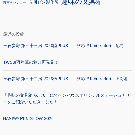
趣味の文具箱
立川ピン製作所
東京ペンショー
最近の投稿
玉石参房 第五十三房 2026陸PLUS ―旅彩™Tabi-Irodori―竜島
TWSBI万年筆の魅力再発見！
玉石参房 第五十二房 2026伍PLUS ―旅彩™Tabi-Irodori―上高地
「趣味の文具箱 Vol.78」にてペンハウスオリジナルステーショナリ
ーをご紹介いただきました！
NANIWA PEN SHOW 2026