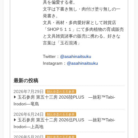
具を偏愛する者。
文字は下書き無し・肉付け塗り無しの一
発書き。
文具・画材・多肉愛好家として雑貨店
「SHOP５１１」にて多肉植物の育成販売
と文具雑貨諸事の販売に携わる。好きな
言葉は「玉石混淆」
Twitter：
@asahinaitsuku
Instagram：
@asahinaitsuku
最新の投稿
2026年7月29日
朝比奈斎の玉石参房
玉石参房 第五十三房 2026陸PLUS ―旅彩™Tabi-
Irodori―竜島
2026年6月24日
朝比奈斎の玉石参房
玉石参房 第五十二房 2026伍PLUS ―旅彩™Tabi-
Irodori―上高地
2026年5月20日
朝比奈斎の玉石参房