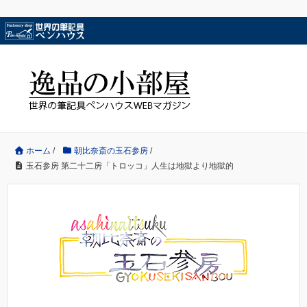
ホーム
/
朝比奈斎の玉石参房
/
玉石参房 第二十二房「トロッコ」人生は地獄より地獄的