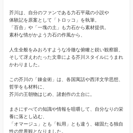
芥川は、自分のファンである力石平蔵の小説や
体験記を原案として「トロッコ」を執筆。
「百合」や「一塊の土」も力石から素材提供。
素朴な情がかよう力石の作風から、
人生全般をみおろすような冷徹な俯瞰と鋭い観察眼、
そして冴えわたった文章による芥川スタイルにうまれ
かわりました。
この芥川の「錬金術」は、各国寓話や西洋文学思想、
哲学をも材料に、
芥川の王朝物はじめ、諸創作の土台に。
まさにすべての知識や情報を咀嚼して、自分なりの栄
養に落とし込む、
「オマージュ」とも「転用」とも違う、確固たる独自
性の世界観となりました。