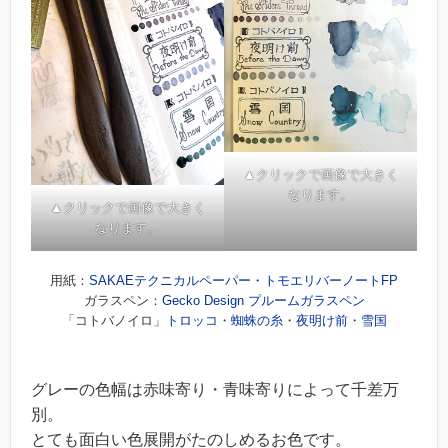
▲クリックで画像で大きく
なります。
▲クリックで画像で大きく
なります。
用紙：
SAKAEテクニカルペーパー・トモエリバーノートFP
ガラスペン：
Gecko Design プルームガラスペン
「コトバノイロ」
トロッコ
・
蜘蛛の糸
・
夜明け前
・
雪国
グレーの色幅は赤味寄り・青味寄りによって千差万
別。
とても面白い色展開がたのしめるお色です。