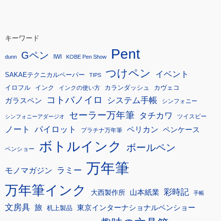
キーワード
Pent
Gペン
IWI
dunn
KOBE Pen Show
つけペン
イベント
SAKAEテクニカルペーパー
TIPS
イロフル
インク
カランダッシュ
カヴェコ
インクの使い方
コトバノイロ
システム手帳
ガラスペン
シンフォニー
セーラー万年筆
タチカワ
ツイスビー
シンフォニーアダージオ
ノート
パイロット
ペリカン
ペンケース
プラチナ万年筆
ボトルインク
ボールペン
ペンショー
万年筆
モノマガジン
ラミー
万年筆インク
彩時記
大西製作所
山本紙業
手帳
文房具
旅
東京インターナショナルペンショー
机上製品