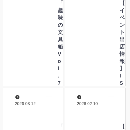
「
【
趣
イ
味
ベ
の
ン
文
ト
具
出
箱
店
V
情
o
報
l
】
.
I
7
S
8
E
」
T
2026.03.12
2026.02.10
に
A
て
N
ペ
文
ン
「
具
【