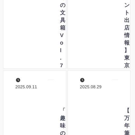
介
6
の
I
ン
い
に
文
n
ト
た
出
具
k
出
だ
店
箱
M
店
き
し
V
a
情
ま
ま
o
r
報
し
す
l
k
】
た
！
.
e
東
！
7
t
京
6
に
イ
」
出
ン
2025.09.11
2025.08.29
に
店
タ
て
し
ー
ペ
ま
ナ
ン
「
す
シ
【
ハ
趣
！
ョ
万
ウ
味
ナ
年
ス
の
ル
筆