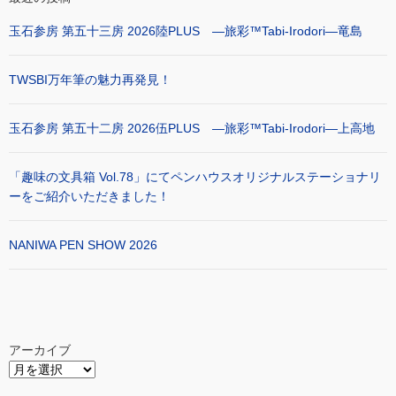
玉石参房 第五十三房 2026陸PLUS ―旅彩™Tabi-Irodori―竜島
TWSBI万年筆の魅力再発見！
玉石参房 第五十二房 2026伍PLUS ―旅彩™Tabi-Irodori―上高地
「趣味の文具箱 Vol.78」にてペンハウスオリジナルステーショナリ
ーをご紹介いただきました！
NANIWA PEN SHOW 2026
アーカイブ