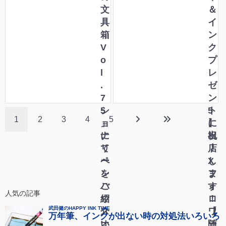
オ
文
ペ
＆
リ
具
ン
イ
ジ
箱
シ
ン
ナ
V
ョ
ク
ル
o
ー
プ
ス
l
2
レ
テ
.
0
ゼ
ー
7
2
ン
シ
5
5
ト
1
2
3
4
5
ョ
」
に
】
ナ
に
出
祝
リ
て
店
！
ー
ペ
し
X
を
ン
ま
フ
ご
ハ
す
ォ
人気の記事
紹
ウ
！
ロ
介
ス
【
ワ
い
オ
随
ー