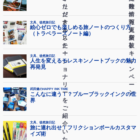
た
リ
時
数
だ
ジ
情
2
き
ナ
報
万
ま
ル
更
人
し
ス
新
突
た
テ
】
破
！
ー
キ
シ
ャ
ョ
ン
ナ
ペ
リ
ー
ー
ン
を
ご
紹
介
い
た