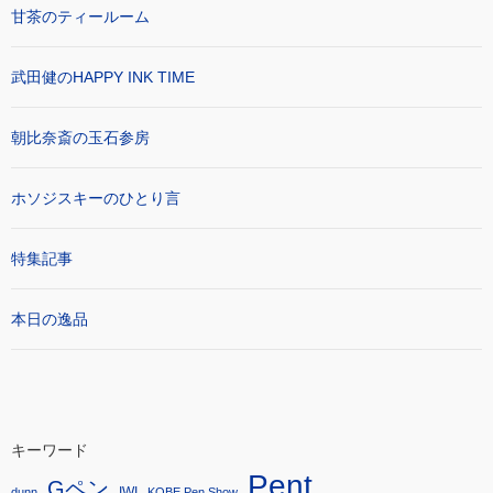
甘茶のティールーム
武田健のHAPPY INK TIME
朝比奈斎の玉石参房
ホソジスキーのひとり言
特集記事
本日の逸品
キーワード
Pent
Gペン
IWI
dunn
KOBE Pen Show