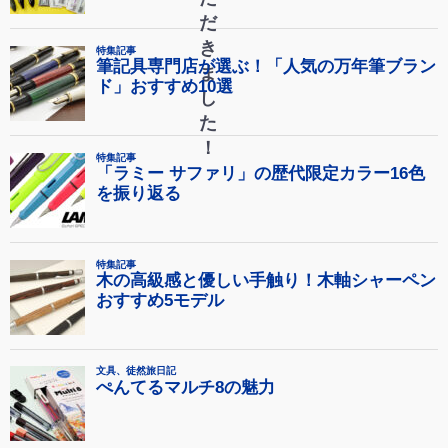
だ
き
ま
し
た
！