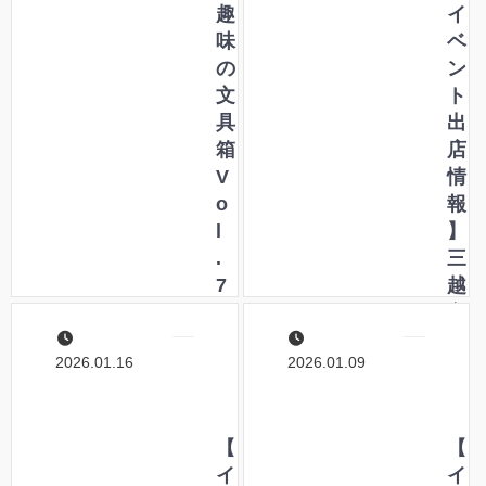
ハ
趣
書
イ
ウ
味
く
ベ
ス
の
こ
ン
オ
文
と
ト
リ
具
の
出
ジ
箱
魅
店
ナ
V
力
情
ル
o
展
報
ス
l
に
】
テ
.
出
三
ー
7
店
越
シ
7
し
文
ョ
」
ま
具
2026.01.16
2026.01.09
ナ
に
す
祭
リ
て
！
り
ー
ペ
2
を
ン
【
0
【
ご
ハ
イ
2
イ