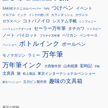
つけペン
イベント
SAKAEテクニカルペーパー
TIPS
イロフル
インク
カランダッシュ
カヴェコ
インクの使い方
コトバノイロ
システム手帳
ガラスペン
シンフォニー
セーラー万年筆
タチカワ
ツイスビー
シンフォニーアダージオ
ノート
パイロット
ペリカン
ペンケース
プラチナ万年筆
ボトルインク
ボールペン
ペンショー
万年筆
モノマガジン
ラミー
万年筆インク
彩時記
大西製作所
山本紙業
手帳
文房具
旅
東京インターナショナルペンショー
机上製品
趣味の文具箱
立川ピン製作所
東京ペンショー
最近の投稿