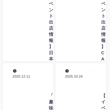
紹
ウ
ベ
6
ベ
介
ス
ン
に
ン
い
オ
ト
出
ト
た
リ
出
店
出
だ
ジ
店
し
店
き
ナ
情
ま
情
ま
ル
報
す
報
し
ス
】
！
】
た
テ
日
C
！
ー
本
A
シ
I
R
ョ
N
T
2025.12.11
2025.10.24
ナ
K
O
リ
紀
L
ー
行
E
を
2
「
R
【
ご
0
趣
I
イ
紹
2
味
A
ベ