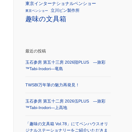
東京インターナショナルペンショー
立川ピン製作所
東京ペンショー
趣味の文具箱
最近の投稿
玉石参房 第五十三房 2026陸PLUS ―旅彩
™Tabi-Irodori―竜島
TWSBI万年筆の魅力再発見！
玉石参房 第五十二房 2026伍PLUS ―旅彩
™Tabi-Irodori―上高地
「趣味の文具箱 Vol.78」にてペンハウスオリ
ジナルステーショナリーをご紹介いただきま