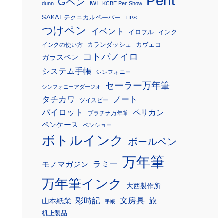
Pent
Gペン
IWI
dunn
KOBE Pen Show
SAKAEテクニカルペーパー
TIPS
つけペン
イベント
イロフル
インク
カランダッシュ
カヴェコ
インクの使い方
コトバノイロ
ガラスペン
システム手帳
シンフォニー
セーラー万年筆
シンフォニーアダージオ
タチカワ
ノート
ツイスビー
パイロット
ペリカン
プラチナ万年筆
ペンケース
ペンショー
ボトルインク
ボールペン
万年筆
モノマガジン
ラミー
万年筆インク
大西製作所
彩時記
文房具
旅
山本紙業
手帳
机上製品