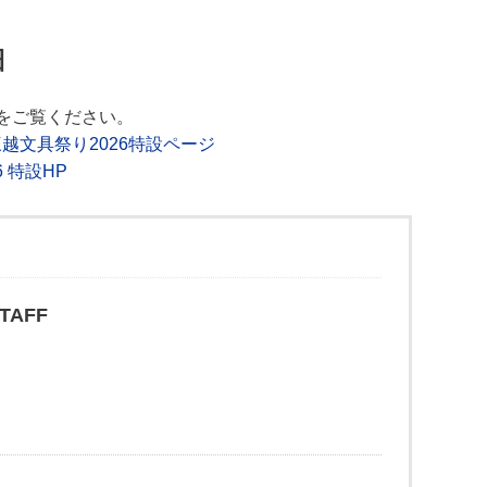
細
をご覧ください。
ON- 三越文具祭り2026特設ページ
 特設HP
AFF