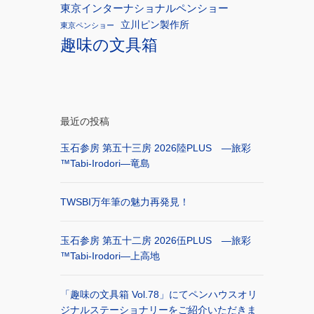
東京インターナショナルペンショー
立川ピン製作所
東京ペンショー
趣味の文具箱
最近の投稿
玉石参房 第五十三房 2026陸PLUS ―旅彩
™Tabi-Irodori―竜島
TWSBI万年筆の魅力再発見！
玉石参房 第五十二房 2026伍PLUS ―旅彩
™Tabi-Irodori―上高地
「趣味の文具箱 Vol.78」にてペンハウスオリ
ジナルステーショナリーをご紹介いただきま