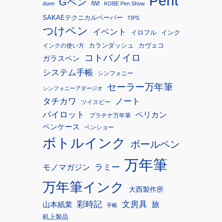
Pent
Gペン
IWI
dunn
KOBE Pen Show
SAKAEテクニカルペーパー
TIPS
つけペン
イベント
イロフル
インク
カランダッシュ
カヴェコ
インクの使い方
コトバノイロ
ガラスペン
システム手帳
シンフォニー
セーラー万年筆
シンフォニーアダージオ
タチカワ
ノート
ツイスビー
パイロット
ペリカン
プラチナ万年筆
ペンケース
ペンショー
ボトルインク
ボールペン
万年筆
モノマガジン
ラミー
万年筆インク
大西製作所
彩時記
文房具
旅
山本紙業
手帳
机上製品