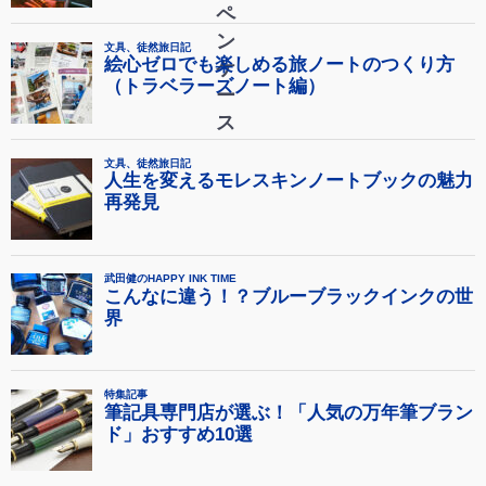
ペ
ン
ケ
ー
ス