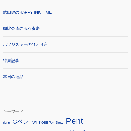
武田健のHAPPY INK TIME
朝比奈斎の玉石参房
ホソジスキーのひとり言
特集記事
本日の逸品
キーワード
Pent
Gペン
IWI
dunn
KOBE Pen Show