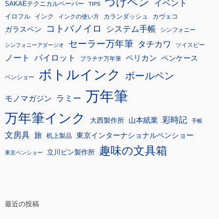
つけペン
イベント
SAKAEテクニカルペーパー
TIPS
イロフル
インク
カランダッシュ
カヴェコ
インクの使い方
コトバノイロ
システム手帳
ガラスペン
シンフォニー
セーラー万年筆
タチカワ
ツイスビー
シンフォニーアダージオ
ノート
パイロット
ペリカン
ペンケース
プラチナ万年筆
ボトルインク
ボールペン
ペンショー
万年筆
モノマガジン
ラミー
万年筆インク
彩時記
大西製作所
山本紙業
手帳
文房具
旅
東京インターナショナルペンショー
机上製品
趣味の文具箱
立川ピン製作所
東京ペンショー
最近の投稿