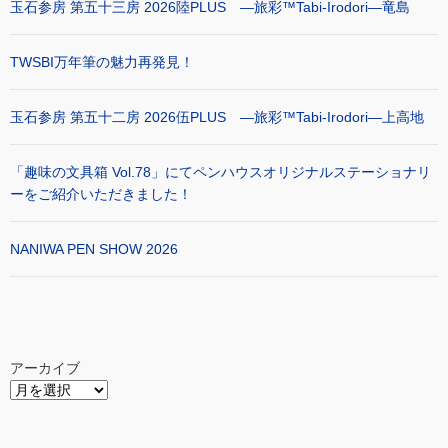
玉石参房 第五十三房 2026陸PLUS ―旅彩™Tabi-Irodori―竜島
TWSBI万年筆の魅力再発見！
玉石参房 第五十二房 2026伍PLUS ―旅彩™Tabi-Irodori―上高地
「趣味の文具箱 Vol.78」にてペンハウスオリジナルステーショナリ
ーをご紹介いただきました！
NANIWA PEN SHOW 2026
アーカイブ