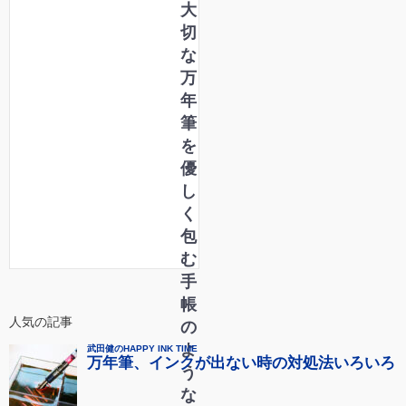
大
切
な
万
年
筆
を
優
し
く
包
む
手
帳
人気の記事
の
よ
う
な