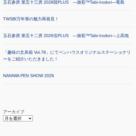
玉石参房 第五十三房 2026陸PLUS ―旅彩™Tabi-Irodori―竜島
TWSBI万年筆の魅力再発見！
玉石参房 第五十二房 2026伍PLUS ―旅彩™Tabi-Irodori―上高地
「趣味の文具箱 Vol.78」にてペンハウスオリジナルステーショナリ
ーをご紹介いただきました！
NANIWA PEN SHOW 2026
アーカイブ