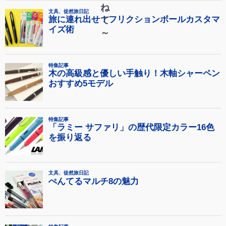
ね
て
～