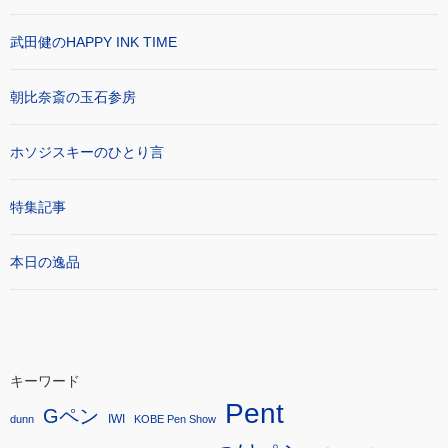
武田健のHAPPY INK TIME
朝比奈斎の玉石参房
ホソジスキーのひとり言
特集記事
本日の逸品
キーワード
Pent
Gペン
IWI
dunn
KOBE Pen Show