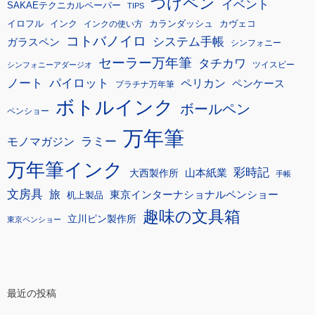
つけペン
イベント
SAKAEテクニカルペーパー
TIPS
イロフル
インク
カランダッシュ
カヴェコ
インクの使い方
コトバノイロ
システム手帳
ガラスペン
シンフォニー
セーラー万年筆
タチカワ
ツイスビー
シンフォニーアダージオ
ノート
パイロット
ペリカン
ペンケース
プラチナ万年筆
ボトルインク
ボールペン
ペンショー
万年筆
モノマガジン
ラミー
万年筆インク
彩時記
大西製作所
山本紙業
手帳
文房具
旅
東京インターナショナルペンショー
机上製品
趣味の文具箱
立川ピン製作所
東京ペンショー
最近の投稿