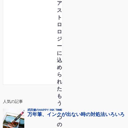
ア
ス
ト
ロ
ロ
ジ
ー
に
込
め
ら
れ
た
も
人気の記事
う
一
つ
の