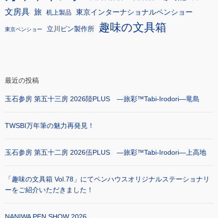
文房具
旅
東京インターナショナルペンショー
机上製品
趣味の文具箱
立川ピン製作所
東京ペンショー
最近の投稿
玉石参房 第五十三房 2026陸PLUS ―旅彩™Tabi-Irodori―竜島
TWSBI万年筆の魅力再発見！
玉石参房 第五十二房 2026伍PLUS ―旅彩™Tabi-Irodori―上高地
「趣味の文具箱 Vol.78」にてペンハウスオリジナルステーショナリ
ーをご紹介いただきました！
NANIWA PEN SHOW 2026