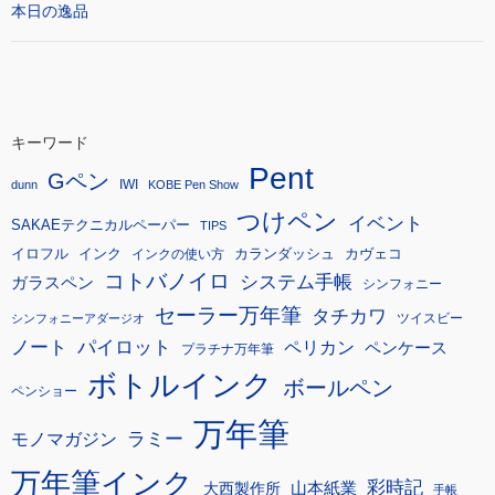
本日の逸品
キーワード
Pent
Gペン
IWI
dunn
KOBE Pen Show
つけペン
イベント
SAKAEテクニカルペーパー
TIPS
イロフル
インク
カランダッシュ
カヴェコ
インクの使い方
コトバノイロ
システム手帳
ガラスペン
シンフォニー
セーラー万年筆
タチカワ
ツイスビー
シンフォニーアダージオ
ノート
パイロット
ペリカン
ペンケース
プラチナ万年筆
ボトルインク
ボールペン
ペンショー
万年筆
モノマガジン
ラミー
万年筆インク
彩時記
大西製作所
山本紙業
手帳