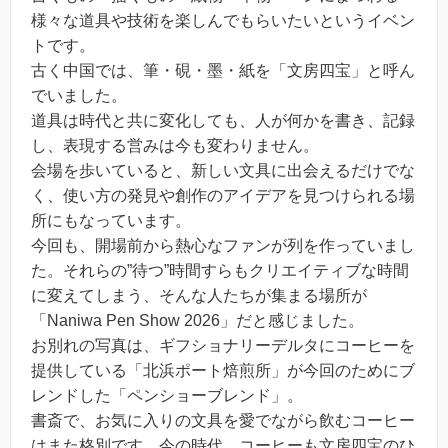
様々な道具や技術を楽しんでもらいたいというイベン
トです。
古く中国では、筆・硯・墨・紙を「文房四宝」と呼ん
でいました。
道具は時代と共に変化しても、人が何かを書き、記録
し、表現する営みは今も変わりません。
会場を歩いていると、新しい文具に出会えるだけでな
く、使い方の発見や創作のアイデアを見つけられる場
所にもなっています。
今回も、開場前から熱心なファンが列を作っていまし
た。それらの”待つ”時間すらもクリエイティブな時間
に変えてしまう、そんな人たちが集まる場所が
「Naniwa Pen Show 2026」だと感じました。
お別れの写真は、ギフショナリーデルタにコーヒーを
提供している「北浜ポート焙煎所」が今回のためにブ
レンドした「ペンショーブレンド」。
書斎で、お気に入りの文具を愛でながら飲むコーヒー
はまた格別です、今の時代、コーヒーも文房四宝のひ