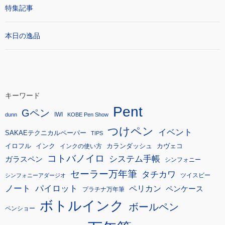
特集記事
本日の逸品
キーワード
Pent
Gペン
IWI
dunn
KOBE Pen Show
つけペン
イベント
SAKAEテクニカルペーパー
TIPS
イロフル
インク
カランダッシュ
カヴェコ
インクの使い方
コトバノイロ
システム手帳
ガラスペン
シンフォニー
セーラー万年筆
タチカワ
ツイスビー
シンフォニーアダージオ
ノート
パイロット
ペリカン
ペンケース
プラチナ万年筆
ボトルインク
ボールペン
ペンショー