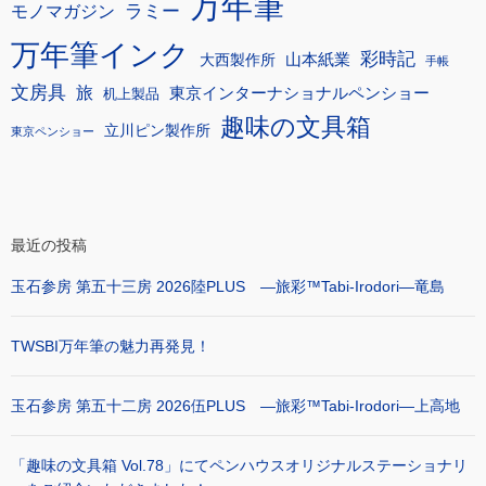
万年筆
モノマガジン
ラミー
万年筆インク
彩時記
大西製作所
山本紙業
手帳
文房具
旅
東京インターナショナルペンショー
机上製品
趣味の文具箱
立川ピン製作所
東京ペンショー
最近の投稿
玉石参房 第五十三房 2026陸PLUS ―旅彩™Tabi-Irodori―竜島
TWSBI万年筆の魅力再発見！
玉石参房 第五十二房 2026伍PLUS ―旅彩™Tabi-Irodori―上高地
「趣味の文具箱 Vol.78」にてペンハウスオリジナルステーショナリ