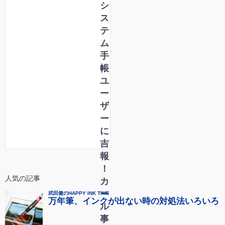
シ
ス
テ
ム
手
帳
ユ
ー
ザ
ー
に
吉
報
！
人気の記事
カ
ー
ル
事