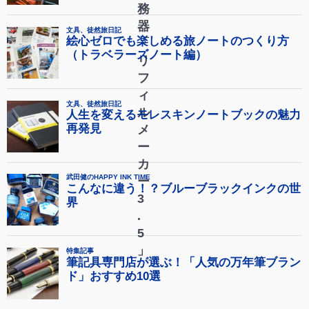
務
器
「
リ
フ
ィ
ル
メ
ー
カ
ー
3
.
5
」