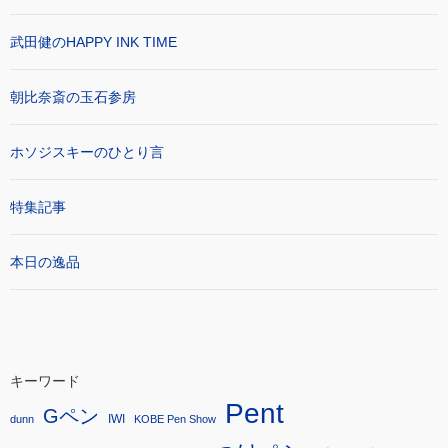
武田健のHAPPY INK TIME
朝比奈斎の玉石参房
ホソジスキーのひとり言
特集記事
本日の逸品
キーワード
Pent
Gペン
IWI
dunn
KOBE Pen Show