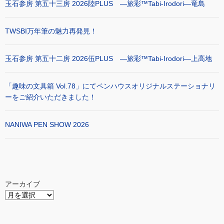
玉石参房 第五十三房 2026陸PLUS ―旅彩™Tabi-Irodori―竜島
TWSBI万年筆の魅力再発見！
玉石参房 第五十二房 2026伍PLUS ―旅彩™Tabi-Irodori―上高地
「趣味の文具箱 Vol.78」にてペンハウスオリジナルステーショナリ
ーをご紹介いただきました！
NANIWA PEN SHOW 2026
アーカイブ