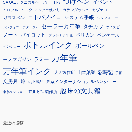
つけペン
イベント
SAKAEテクニカルペーパー
TIPS
イロフル
インク
カランダッシュ
カヴェコ
インクの使い方
コトバノイロ
システム手帳
ガラスペン
シンフォニー
セーラー万年筆
タチカワ
ツイスビー
シンフォニーアダージオ
ノート
パイロット
ペリカン
ペンケース
プラチナ万年筆
ボトルインク
ボールペン
ペンショー
万年筆
モノマガジン
ラミー
万年筆インク
彩時記
大西製作所
山本紙業
手帳
文房具
旅
東京インターナショナルペンショー
机上製品
趣味の文具箱
立川ピン製作所
東京ペンショー
最近の投稿