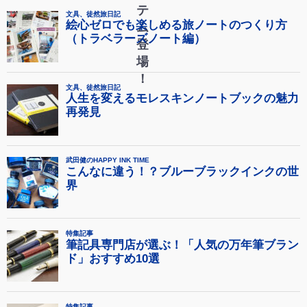
テ
ム
登
場
！