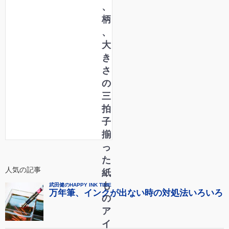
箱
、
登
柄
場
、
！
大
き
さ
の
三
拍
子
揃
っ
た
人気の記事
紙
も
の
ア
イ