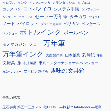
イロフル
インク
カランダッシュ
カヴェコ
インクの使い方
コトバノイロ
システム手帳
ガラスペン
シンフォニー
セーラー万年筆
タチカワ
ツイスビー
シンフォニーアダージオ
ノート
パイロット
ペリカン
ペンケース
プラチナ万年筆
ボトルインク
ボールペン
ペンショー
万年筆
モノマガジン
ラミー
万年筆インク
彩時記
大西製作所
山本紙業
手帳
文房具
旅
東京インターナショナルペンショー
机上製品
趣味の文具箱
立川ピン製作所
東京ペンショー
最近の投稿
玉石参房 第五十三房 2026陸PLUS ―旅彩™Tabi-Irodori―竜島