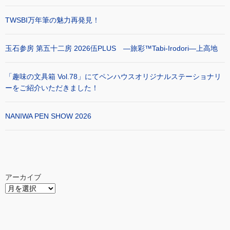
TWSBI万年筆の魅力再発見！
玉石参房 第五十二房 2026伍PLUS ―旅彩™Tabi-Irodori―上高地
「趣味の文具箱 Vol.78」にてペンハウスオリジナルステーショナリ
ーをご紹介いただきました！
NANIWA PEN SHOW 2026
アーカイブ