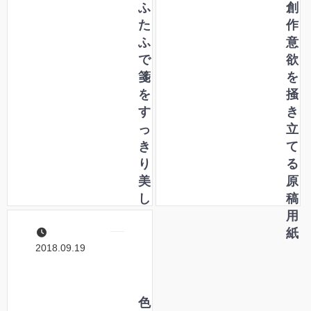
ふ
創
た
作
ふ
意
で
欲
箋
を
を
掻
す
き
っ
立
き
て
り
る
美
原
し
稿
く
用
収
紙
2018.09.19
納
す
る
桐
色