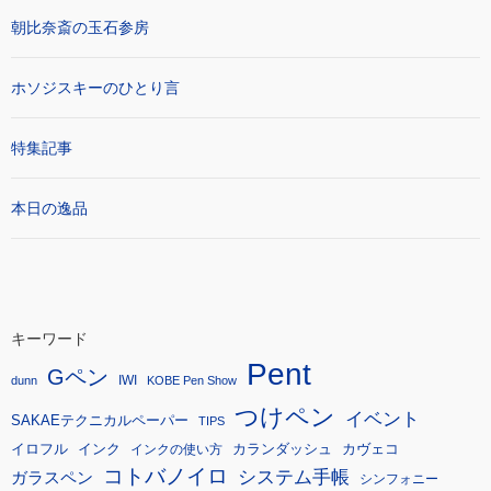
朝比奈斎の玉石参房
ホソジスキーのひとり言
特集記事
本日の逸品
キーワード
Pent
Gペン
IWI
dunn
KOBE Pen Show
つけペン
イベント
SAKAEテクニカルペーパー
TIPS
イロフル
インク
カランダッシュ
カヴェコ
インクの使い方
コトバノイロ
システム手帳
ガラスペン
シンフォニー