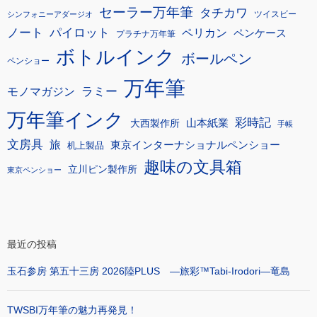
セーラー万年筆
タチカワ
ツイスビー
シンフォニーアダージオ
ノート
パイロット
ペリカン
ペンケース
プラチナ万年筆
ボトルインク
ボールペン
ペンショー
万年筆
モノマガジン
ラミー
万年筆インク
彩時記
大西製作所
山本紙業
手帳
文房具
旅
東京インターナショナルペンショー
机上製品
趣味の文具箱
立川ピン製作所
東京ペンショー
最近の投稿
玉石参房 第五十三房 2026陸PLUS ―旅彩™Tabi-Irodori―竜島
TWSBI万年筆の魅力再発見！