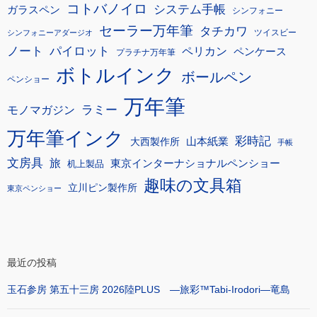
コトバノイロ
システム手帳
ガラスペン
シンフォニー
セーラー万年筆
タチカワ
ツイスビー
シンフォニーアダージオ
ノート
パイロット
ペリカン
ペンケース
プラチナ万年筆
ボトルインク
ボールペン
ペンショー
万年筆
モノマガジン
ラミー
万年筆インク
彩時記
大西製作所
山本紙業
手帳
文房具
旅
東京インターナショナルペンショー
机上製品
趣味の文具箱
立川ピン製作所
東京ペンショー
最近の投稿
玉石参房 第五十三房 2026陸PLUS ―旅彩™Tabi-Irodori―竜島