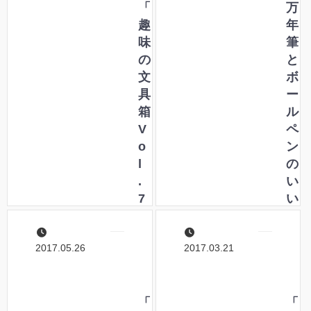
「
万
趣
年
味
筆
の
と
文
ボ
具
ー
箱
ル
V
ペ
o
ン
l
の
.
い
7
い
7
と
」
こ
2017.05.26
2017.03.21
に
取
て
り
ペ
！
ン
「
ロ
「