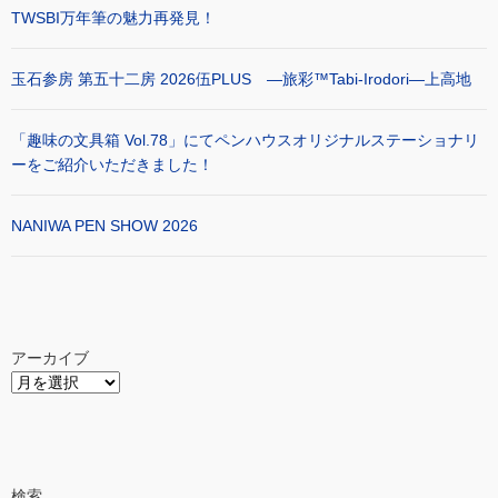
TWSBI万年筆の魅力再発見！
玉石参房 第五十二房 2026伍PLUS ―旅彩™Tabi-Irodori―上高地
「趣味の文具箱 Vol.78」にてペンハウスオリジナルステーショナリ
ーをご紹介いただきました！
NANIWA PEN SHOW 2026
アーカイブ
検索