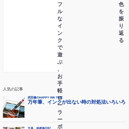
紹
色
フ
色
介
を
ル
を
い
振
な
振
た
り
イ
り
だ
返
ン
返
き
る
ク
る
ま
で
し
遊
た
ぶ
！
、
お
手
人気の記事
軽
ロ
ー
ラ
ー
ボ