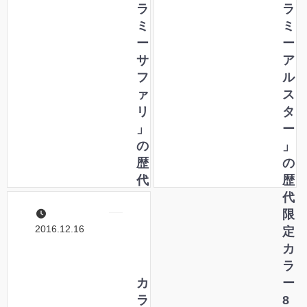
ハ
ラ
ー
ラ
ウ
ミ
ラ
ミ
ス
ー
ー
ー
オ
サ
ボ
ア
リ
フ
ー
ル
ジ
ァ
ル
ス
ナ
リ
特
タ
ル
」
集
ー
ス
の
」
テ
歴
の
ー
代
歴
シ
限
代
ョ
定
限
2016.12.16
ナ
カ
定
リ
ラ
カ
ー
ー
ラ
を
1
カ
ー
ご
6
ラ
8