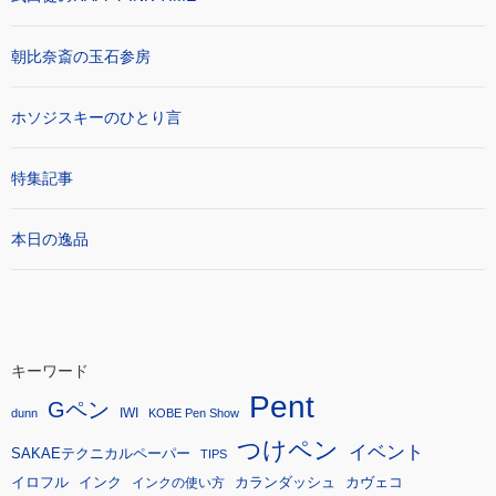
朝比奈斎の玉石参房
ホソジスキーのひとり言
特集記事
本日の逸品
キーワード
Pent
Gペン
IWI
dunn
KOBE Pen Show
つけペン
イベント
SAKAEテクニカルペーパー
TIPS
イロフル
インク
カランダッシュ
カヴェコ
インクの使い方