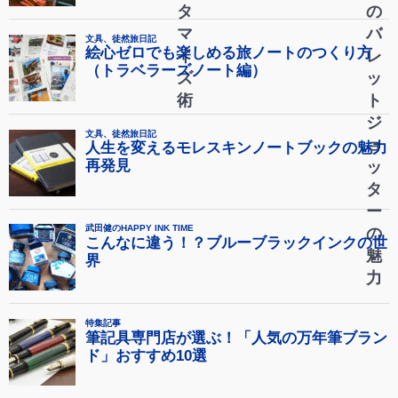
タ
の
マ
バ
イ
レ
ズ
ッ
術
ト
ジ
ョ
ッ
タ
ー
の
魅
力