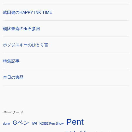
武田健のHAPPY INK TIME
朝比奈斎の玉石参房
ホソジスキーのひとり言
特集記事
本日の逸品
キーワード
Pent
Gペン
IWI
dunn
KOBE Pen Show