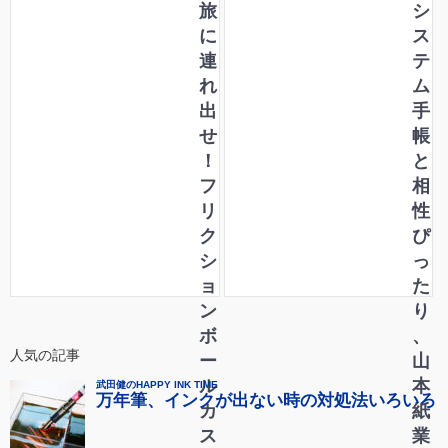
旅
シ
に
ス
連
テ
れ
ム
出
手
せ
帳
！
と
フ
相
リ
性
ク
ぴ
シ
っ
ョ
た
ン
り
ボ
、
人気の記事
ー
山
ル
本
カ
紙
ス
業