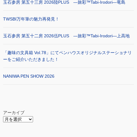
玉石参房 第五十三房 2026陸PLUS ―旅彩™Tabi-Irodori―竜島
TWSBI万年筆の魅力再発見！
玉石参房 第五十二房 2026伍PLUS ―旅彩™Tabi-Irodori―上高地
「趣味の文具箱 Vol.78」にてペンハウスオリジナルステーショナリ
ーをご紹介いただきました！
NANIWA PEN SHOW 2026
アーカイブ