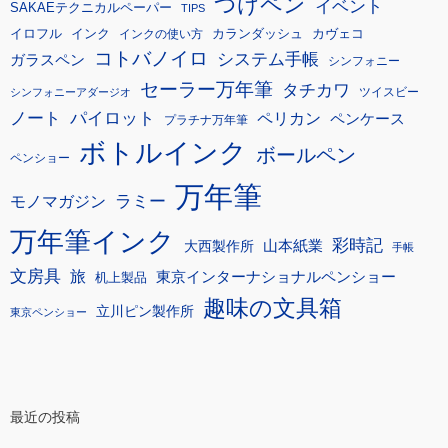
つけペン
イベント
SAKAEテクニカルペーパー
TIPS
イロフル
インク
カランダッシュ
カヴェコ
インクの使い方
コトバノイロ
システム手帳
ガラスペン
シンフォニー
セーラー万年筆
タチカワ
ツイスビー
シンフォニーアダージオ
ノート
パイロット
ペリカン
ペンケース
プラチナ万年筆
ボトルインク
ボールペン
ペンショー
万年筆
モノマガジン
ラミー
万年筆インク
彩時記
大西製作所
山本紙業
手帳
文房具
旅
東京インターナショナルペンショー
机上製品
趣味の文具箱
立川ピン製作所
東京ペンショー
最近の投稿