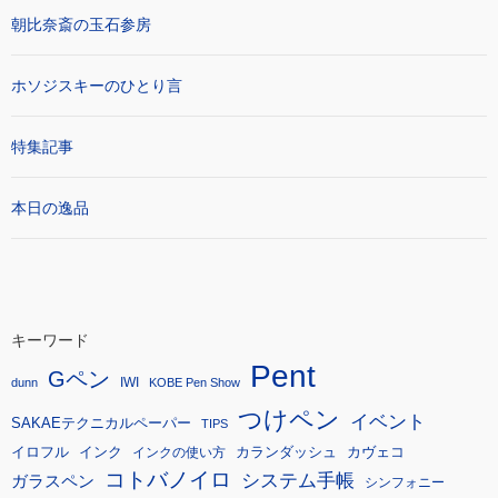
朝比奈斎の玉石参房
ホソジスキーのひとり言
特集記事
本日の逸品
キーワード
Pent
Gペン
IWI
dunn
KOBE Pen Show
つけペン
イベント
SAKAEテクニカルペーパー
TIPS
イロフル
インク
カランダッシュ
カヴェコ
インクの使い方
コトバノイロ
システム手帳
ガラスペン
シンフォニー