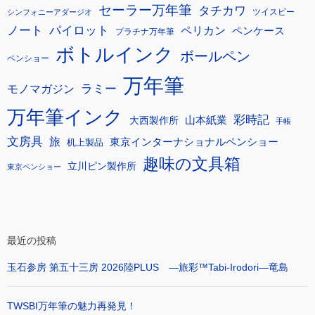
セーラー万年筆
タチカワ
ツイスビー
シンフォニーアダージオ
ノート
パイロット
ペリカン
ペンケース
プラチナ万年筆
ボトルインク
ボールペン
ペンショー
万年筆
モノマガジン
ラミー
万年筆インク
彩時記
大西製作所
山本紙業
手帳
文房具
旅
東京インターナショナルペンショー
机上製品
趣味の文具箱
立川ピン製作所
東京ペンショー
最近の投稿
玉石参房 第五十三房 2026陸PLUS ―旅彩™Tabi-Irodori―竜島
TWSBI万年筆の魅力再発見！