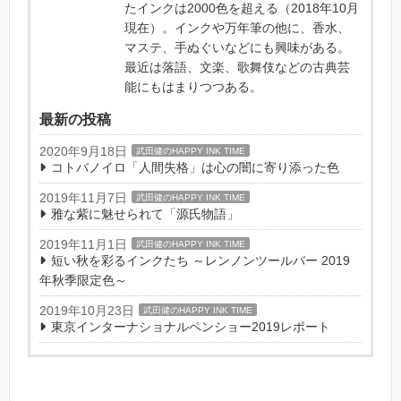
たインクは2000色を超える（2018年10月
現在）。インクや万年筆の他に、香水、
マステ、手ぬぐいなどにも興味がある。
最近は落語、文楽、歌舞伎などの古典芸
能にもはまりつつある。
最新の投稿
2020年9月18日
武田健のHAPPY INK TIME
コトバノイロ「人間失格」は心の闇に寄り添った色
2019年11月7日
武田健のHAPPY INK TIME
雅な紫に魅せられて「源氏物語」
2019年11月1日
武田健のHAPPY INK TIME
短い秋を彩るインクたち ～レンノンツールバー 2019
年秋季限定色～
2019年10月23日
武田健のHAPPY INK TIME
東京インターナショナルペンショー2019レポート