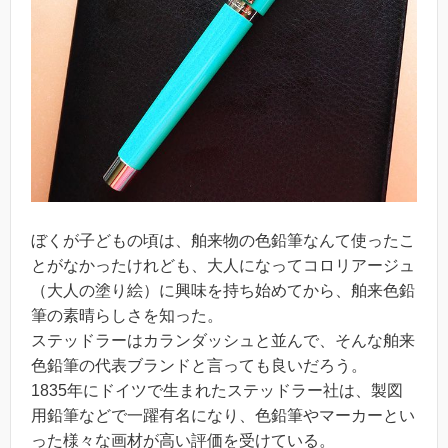
ぼくが子どもの頃は、舶来物の色鉛筆なんて使ったこ
とがなかったけれども、大人になってコロリアージュ
（大人の塗り絵）に興味を持ち始めてから、舶来色鉛
筆の素晴らしさを知った。
ステッドラーはカランダッシュと並んで、そんな舶来
色鉛筆の代表ブランドと言っても良いだろう。
1835年にドイツで生まれたステッドラー社は、製図
用鉛筆などで一躍有名になり、色鉛筆やマーカーとい
った様々な画材が高い評価を受けている。