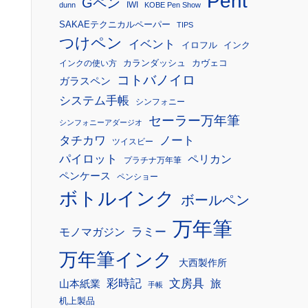
Pent
Gペン
IWI
dunn
KOBE Pen Show
SAKAEテクニカルペーパー
TIPS
つけペン
イベント
イロフル
インク
カランダッシュ
カヴェコ
インクの使い方
コトバノイロ
ガラスペン
システム手帳
シンフォニー
セーラー万年筆
シンフォニーアダージオ
タチカワ
ノート
ツイスビー
パイロット
ペリカン
プラチナ万年筆
ペンケース
ペンショー
ボトルインク
ボールペン
万年筆
モノマガジン
ラミー
万年筆インク
大西製作所
彩時記
文房具
旅
山本紙業
手帳
机上製品