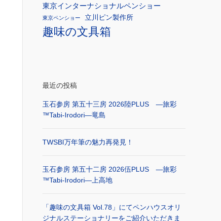
東京インターナショナルペンショー
立川ピン製作所
東京ペンショー
趣味の文具箱
最近の投稿
玉石参房 第五十三房 2026陸PLUS ―旅彩
™Tabi-Irodori―竜島
TWSBI万年筆の魅力再発見！
玉石参房 第五十二房 2026伍PLUS ―旅彩
™Tabi-Irodori―上高地
「趣味の文具箱 Vol.78」にてペンハウスオリ
ジナルステーショナリーをご紹介いただきま