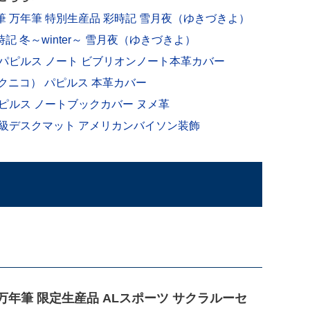
年筆 万年筆 特別生産品 彩時記 雪月夜（ゆきづきよ）
時記 冬～winter～ 雪月夜（ゆきづきよ）
印刷 パピルス ノート ビブリオンノート本革カバー
O（イクニコ） パピルス 本革カバー
 パピルス ノートブックカバー ヌメ革
ズ 高級デスクマット アメリカンバイソン装飾
ら
コ 万年筆 限定生産品 ALスポーツ サクラルーセ