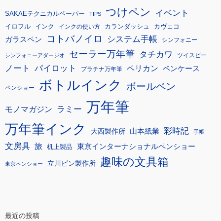
つけペン
イベント
SAKAEテクニカルペーパー
TIPS
イロフル
インク
カランダッシュ
カヴェコ
インクの使い方
コトバノイロ
システム手帳
ガラスペン
シンフォニー
セーラー万年筆
タチカワ
ツイスビー
シンフォニーアダージオ
ノート
パイロット
ペリカン
ペンケース
プラチナ万年筆
ボトルインク
ボールペン
ペンショー
万年筆
モノマガジン
ラミー
万年筆インク
彩時記
大西製作所
山本紙業
手帳
文房具
旅
東京インターナショナルペンショー
机上製品
趣味の文具箱
立川ピン製作所
東京ペンショー
最近の投稿