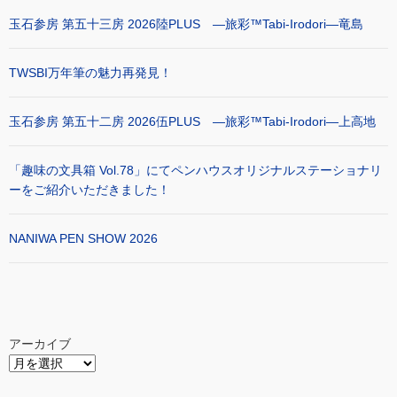
玉石参房 第五十三房 2026陸PLUS ―旅彩™Tabi-Irodori―竜島
TWSBI万年筆の魅力再発見！
玉石参房 第五十二房 2026伍PLUS ―旅彩™Tabi-Irodori―上高地
「趣味の文具箱 Vol.78」にてペンハウスオリジナルステーショナリ
ーをご紹介いただきました！
NANIWA PEN SHOW 2026
アーカイブ