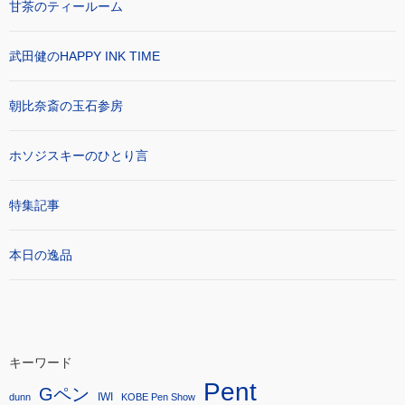
甘茶のティールーム
武田健のHAPPY INK TIME
朝比奈斎の玉石参房
ホソジスキーのひとり言
特集記事
本日の逸品
キーワード
Pent
Gペン
IWI
dunn
KOBE Pen Show