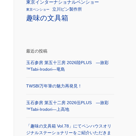
東京インターナショナルペンショー
立川ピン製作所
東京ペンショー
趣味の文具箱
最近の投稿
玉石参房 第五十三房 2026陸PLUS ―旅彩
™Tabi-Irodori―竜島
TWSBI万年筆の魅力再発見！
玉石参房 第五十二房 2026伍PLUS ―旅彩
™Tabi-Irodori―上高地
「趣味の文具箱 Vol.78」にてペンハウスオリ
ジナルステーショナリーをご紹介いただきま