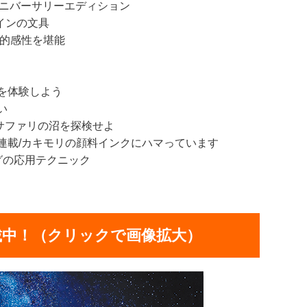
 アニバーサリーエディション
インの文具
美的感性を堪能
を体験しよう
い
 サファリの沼を探検せよ
連載/カキモリの顔料インクにハマっています
ングの応用テクニック
載中！（クリックで画像拡大）