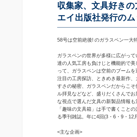
収集家、文具好きの
エイ出版社発行のム
58号は空前絶後! のガラスペン一大
ガラスペンの世界が多様に広がって
達の人気工房も負けじと機能的で美
って、ガラスペンは空前のブームを
注目の工房探訪、ときめき最新作、
すさの秘密、ガラスペンだからこそ
ル拝見などなど、盛りだくさんでお
な視点で選んだ文具の新製品情報も
「趣味の文具箱」は手で書くことの
る季刊雑誌。年に4回(3・6・9・1
<主な企画>