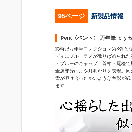
95ページ
新製品情報
Pent〈ペント〉 万年筆 ｂ
彩時記万年筆コレクション第8弾と
ディにブルーラメが散りばめられた
トブルーのキャップ・首軸・尾栓で
金属部分は月や月明かりを表現。同
雪が溶け合ったかのような色彩が紙
ます。