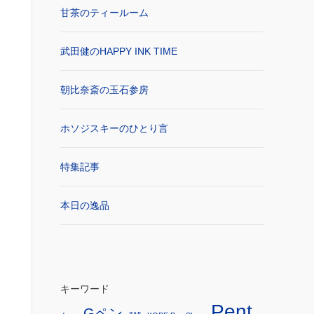
甘茶のティールーム
武田健のHAPPY INK TIME
朝比奈斎の玉石参房
ホソジスキーのひとり言
特集記事
本日の逸品
キーワード
Pent
Gペン