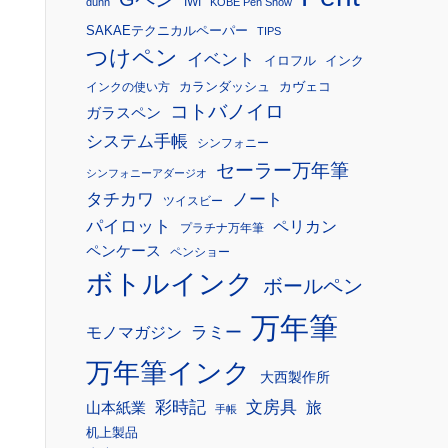
IWI
dunn
KOBE Pen Show
SAKAEテクニカルペーパー
TIPS
つけペン
イベント
イロフル
インク
カランダッシュ
カヴェコ
インクの使い方
コトバノイロ
ガラスペン
システム手帳
シンフォニー
セーラー万年筆
シンフォニーアダージオ
タチカワ
ノート
ツイスビー
パイロット
ペリカン
プラチナ万年筆
ペンケース
ペンショー
ボトルインク
ボールペン
万年筆
モノマガジン
ラミー
万年筆インク
大西製作所
彩時記
文房具
旅
山本紙業
手帳
机上製品