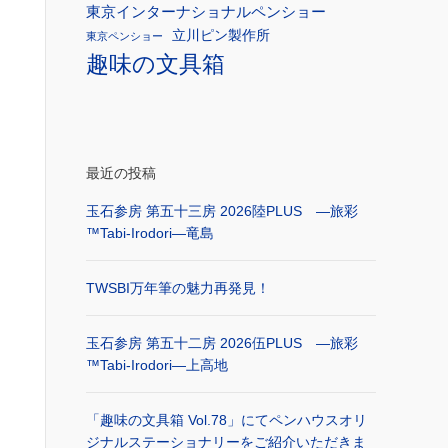
東京インターナショナルペンショー
立川ピン製作所
東京ペンショー
趣味の文具箱
最近の投稿
玉石参房 第五十三房 2026陸PLUS ―旅彩
™Tabi-Irodori―竜島
TWSBI万年筆の魅力再発見！
玉石参房 第五十二房 2026伍PLUS ―旅彩
™Tabi-Irodori―上高地
「趣味の文具箱 Vol.78」にてペンハウスオリ
ジナルステーショナリーをご紹介いただきま