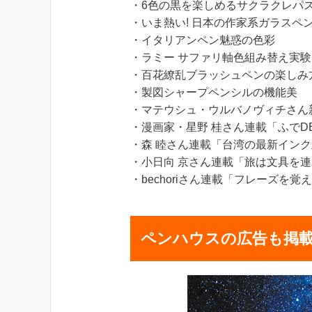
・6色の黒を楽しめるサクラクレパス
・いま熱い! 日本の作家系ガラスペ
・イタリアンペン魅惑の色彩
・ラミー サファリ軸色組み替え実験
・百花繚乱ブラッシュペンの楽しみ
・製図シャープペンシルの機能美
・マテウシュ・ウルバノヴィチさん
・漫画家・星野 桂さん連載「ふでD
・森 睦さん連載「台湾の最新インク
・小日向 京さん連載「旅は文具を連
・bechoriさん連載「フレーズを
ペンハウスの広告も掲