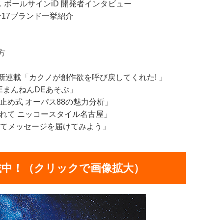
 ボールサインiD 開発者インタビュー
ン17ブランド一挙紹介
方
新連載「カクノが創作欲を呼び戻してくれた! 」
EまんねんDEあそぶ」
止め式 オーパス88の魅力分析」
れて ニッコースタイル名古屋」
覚えてメッセージを届けてみよう」
載中！（クリックで画像拡大）