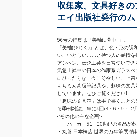
収集家、文具好きの
エイ出版社発行のム
56号の特集は「美軸に夢中! 」。
「美軸(びじく)」とは、色・形の
い、いとしい……と持つ人の感情を
アンペン、伝統工芸を日常使いでき
気急上昇中の日本の作家系ガラスペ
にぴったりな、今こそ欲しい、上質
もちろん高級筆記具や、趣味の文具
しています。ぜひご覧ください!
「趣味の文具箱」は手で書くことの
る季刊雑誌。年に4回(3・6・9・1
<その他の主な企画>
・「パーカー51」20世紀の名品が
・丸善 日本橋店 世界の万年筆展 情