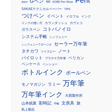
Pent
Gペン
IWI
dunn
KOBE Pen Show
SAKAEテクニカルペーパー
TIPS
つけペン
イベント
イロフル
インク
カランダッシュ
カヴェコ
インクの使い方
コトバノイロ
ガラスペン
システム手帳
シンフォニー
セーラー万年筆
シンフォニーアダージオ
タチカワ
ノート
ツイスビー
パイロット
ペリカン
プラチナ万年筆
ペンケース
ペンショー
ボトルインク
ボールペン
万年筆
モノマガジン
ラミー
万年筆インク
大西製作所
彩時記
文房具
旅
山本紙業
手帳
机上製品