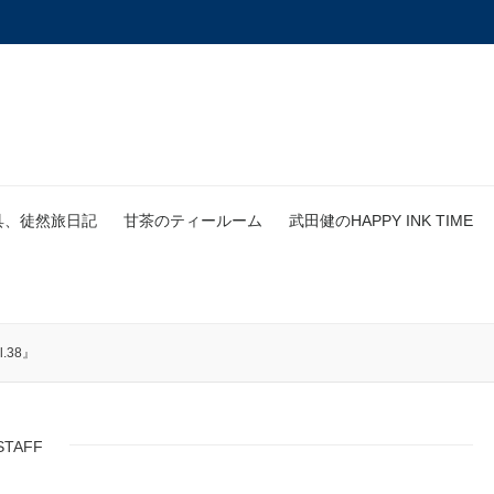
具、徒然旅日記
甘茶のティールーム
武田健のHAPPY INK TIME
.38』
STAFF