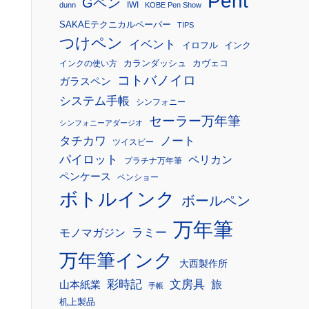
Pent
Gペン
IWI
dunn
KOBE Pen Show
SAKAEテクニカルペーパー
TIPS
つけペン
イベント
イロフル
インク
カランダッシュ
カヴェコ
インクの使い方
コトバノイロ
ガラスペン
システム手帳
シンフォニー
セーラー万年筆
シンフォニーアダージオ
タチカワ
ノート
ツイスビー
パイロット
ペリカン
プラチナ万年筆
ペンケース
ペンショー
ボトルインク
ボールペン
万年筆
モノマガジン
ラミー
万年筆インク
大西製作所
彩時記
文房具
旅
山本紙業
手帳
机上製品