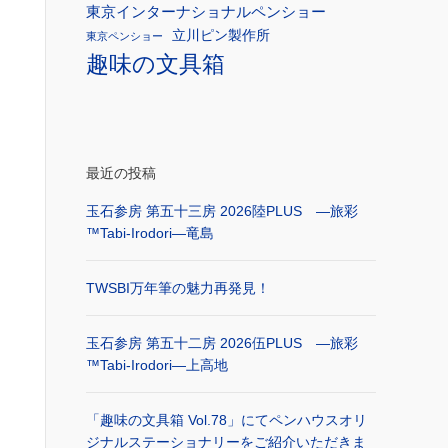
東京インターナショナルペンショー
立川ピン製作所
東京ペンショー
趣味の文具箱
最近の投稿
玉石参房 第五十三房 2026陸PLUS ―旅彩
™Tabi-Irodori―竜島
TWSBI万年筆の魅力再発見！
玉石参房 第五十二房 2026伍PLUS ―旅彩
™Tabi-Irodori―上高地
「趣味の文具箱 Vol.78」にてペンハウスオリ
ジナルステーショナリーをご紹介いただきま