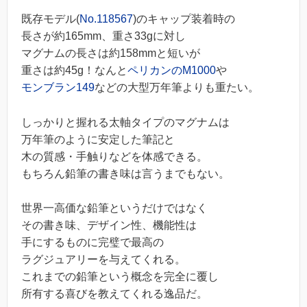
既存モデル(
No.118567
)のキャップ装着時の
長さが約165mm、重さ33gに対し
マグナムの長さは約158mmと短いが
重さは約45g！なんと
ペリカンのM1000
や
モンブラン149
などの大型万年筆よりも重たい。
しっかりと握れる太軸タイプのマグナムは
万年筆のように安定した筆記と
木の質感・手触りなどを体感できる。
もちろん鉛筆の書き味は言うまでもない。
世界一高価な鉛筆というだけではなく
その書き味、デザイン性、機能性は
手にするものに完璧で最高の
ラグジュアリーを与えてくれる。
これまでの鉛筆という概念を完全に覆し
所有する喜びを教えてくれる逸品だ。