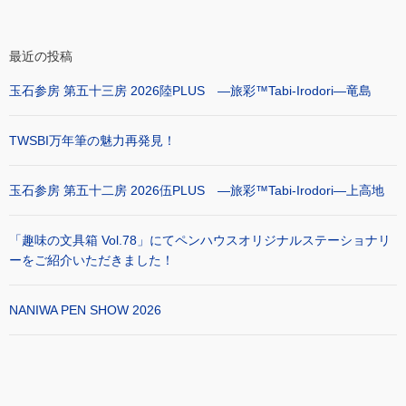
最近の投稿
玉石参房 第五十三房 2026陸PLUS ―旅彩™Tabi-Irodori―竜島
TWSBI万年筆の魅力再発見！
玉石参房 第五十二房 2026伍PLUS ―旅彩™Tabi-Irodori―上高地
「趣味の文具箱 Vol.78」にてペンハウスオリジナルステーショナリ
ーをご紹介いただきました！
NANIWA PEN SHOW 2026