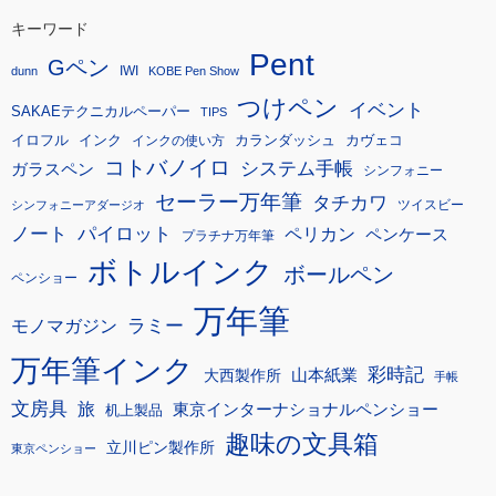
キーワード
Pent
Gペン
IWI
dunn
KOBE Pen Show
つけペン
イベント
SAKAEテクニカルペーパー
TIPS
イロフル
インク
カランダッシュ
カヴェコ
インクの使い方
コトバノイロ
システム手帳
ガラスペン
シンフォニー
セーラー万年筆
タチカワ
ツイスビー
シンフォニーアダージオ
ノート
パイロット
ペリカン
ペンケース
プラチナ万年筆
ボトルインク
ボールペン
ペンショー
万年筆
モノマガジン
ラミー
万年筆インク
彩時記
大西製作所
山本紙業
手帳
文房具
旅
東京インターナショナルペンショー
机上製品
趣味の文具箱
立川ピン製作所
東京ペンショー