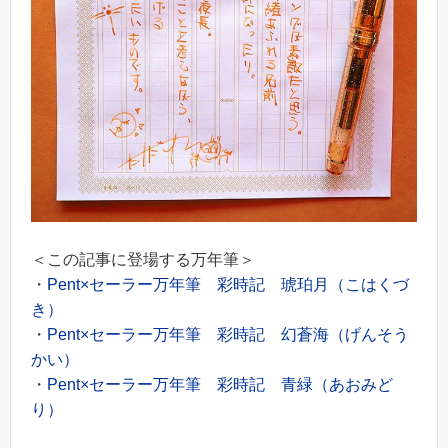
＜この記事に登場する万年筆＞
・
Pent×セーラー万年筆 彩時記 琥珀月（こはくづ
き）
・
Pent×セーラー万年筆 彩時記 幻蒼海（げんそう
かい）
・
Pent×セーラー万年筆 彩時記 青緑（あおみど
り）