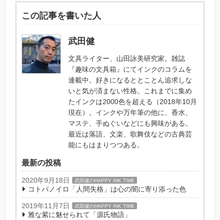
この記事を書いた人
武田健
文具ライター、山田詠美研究家。雑誌
『趣味の文具箱』にてインクのコラムを
連載中。好きになるととことん追求しな
いと気が済まない性格。これまでに集め
たインクは2000色を超える（2018年10月
現在）。インクや万年筆の他に、香水、
マステ、手ぬぐいなどにも興味がある。
最近は落語、文楽、歌舞伎などの古典芸
能にもはまりつつある。
最新の投稿
2020年9月18日
武田健のHAPPY INK TIME
コトバノイロ「人間失格」は心の闇に寄り添った色
2019年11月7日
武田健のHAPPY INK TIME
雅な紫に魅せられて「源氏物語」