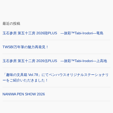
最近の投稿
玉石参房 第五十三房 2026陸PLUS ―旅彩™Tabi-Irodori―竜島
TWSBI万年筆の魅力再発見！
玉石参房 第五十二房 2026伍PLUS ―旅彩™Tabi-Irodori―上高地
「趣味の文具箱 Vol.78」にてペンハウスオリジナルステーショナリ
ーをご紹介いただきました！
NANIWA PEN SHOW 2026