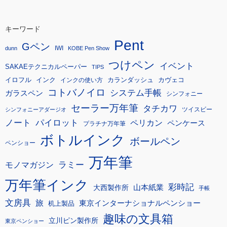
キーワード
Pent
Gペン
IWI
dunn
KOBE Pen Show
つけペン
イベント
SAKAEテクニカルペーパー
TIPS
イロフル
インク
カランダッシュ
カヴェコ
インクの使い方
コトバノイロ
システム手帳
ガラスペン
シンフォニー
セーラー万年筆
タチカワ
ツイスビー
シンフォニーアダージオ
ノート
パイロット
ペリカン
ペンケース
プラチナ万年筆
ボトルインク
ボールペン
ペンショー
万年筆
モノマガジン
ラミー
万年筆インク
彩時記
大西製作所
山本紙業
手帳
文房具
旅
東京インターナショナルペンショー
机上製品
趣味の文具箱
立川ピン製作所
東京ペンショー