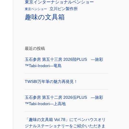
東京インターナショナルペンショー
立川ピン製作所
東京ペンショー
趣味の文具箱
最近の投稿
玉石参房 第五十三房 2026陸PLUS ―旅彩
™Tabi-Irodori―竜島
TWSBI万年筆の魅力再発見！
玉石参房 第五十二房 2026伍PLUS ―旅彩
™Tabi-Irodori―上高地
「趣味の文具箱 Vol.78」にてペンハウスオリ
ジナルステーショナリーをご紹介いただきま