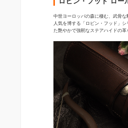
ロビン・フッド ロー
中世ヨーロッパの森に棲む、武骨な
人気を博する「ロビン・フッド」シ
た艶やかで強靭なステアハイドの革