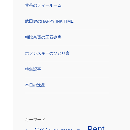
甘茶のティールーム
武田健のHAPPY INK TIME
朝比奈斎の玉石参房
ホソジスキーのひとり言
特集記事
本日の逸品
キーワード
Pent
Gペン