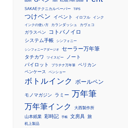
IWI
dunn
KOBE Pen Show
SAKAEテクニカルペーパー
TIPS
つけペン
イベント
イロフル
インク
カランダッシュ
カヴェコ
インクの使い方
コトバノイロ
ガラスペン
システム手帳
シンフォニー
セーラー万年筆
シンフォニーアダージオ
タチカワ
ノート
ツイスビー
パイロット
ペリカン
プラチナ万年筆
ペンケース
ペンショー
ボトルインク
ボールペン
万年筆
モノマガジン
ラミー
万年筆インク
大西製作所
彩時記
文房具
旅
山本紙業
手帳
机上製品