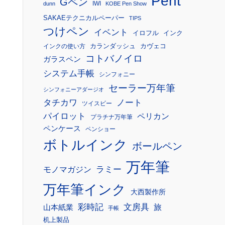
Pent
Gペン
IWI
dunn
KOBE Pen Show
SAKAEテクニカルペーパー
TIPS
つけペン
イベント
イロフル
インク
カランダッシュ
カヴェコ
インクの使い方
コトバノイロ
ガラスペン
システム手帳
シンフォニー
セーラー万年筆
シンフォニーアダージオ
タチカワ
ノート
ツイスビー
パイロット
ペリカン
プラチナ万年筆
ペンケース
ペンショー
ボトルインク
ボールペン
万年筆
モノマガジン
ラミー
万年筆インク
大西製作所
彩時記
文房具
旅
山本紙業
手帳
机上製品