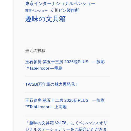
東京インターナショナルペンショー
立川ピン製作所
東京ペンショー
趣味の文具箱
最近の投稿
玉石参房 第五十三房 2026陸PLUS ―旅彩
™Tabi-Irodori―竜島
TWSBI万年筆の魅力再発見！
玉石参房 第五十二房 2026伍PLUS ―旅彩
™Tabi-Irodori―上高地
「趣味の文具箱 Vol.78」にてペンハウスオリ
ジナルステーショナリーをご紹介いただきま