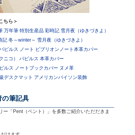
こちら＞
年筆 万年筆 特別生産品 彩時記 雪月夜（ゆきづきよ）
時記 冬～winter～ 雪月夜（ゆきづきよ）
印刷 パピルス ノート ビブリオンノート本革カバー
O（イクニコ） パピルス 本革カバー
 パピルス ノートブックカバー ヌメ革
ズ 高級デスクマット アメリカンバイソン装飾
青の筆記具
ー「Pent（ペント）」を多数ご紹介いただだきま
ただけます。