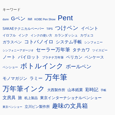
キーワード
Pent
Gペン
IWI
dunn
KOBE Pen Show
つけペン
イベント
SAKAEテクニカルペーパー
TIPS
イロフル
インク
カランダッシュ
カヴェコ
インクの使い方
コトバノイロ
システム手帳
ガラスペン
シンフォニー
セーラー万年筆
タチカワ
ツイスビー
シンフォニーアダージオ
ノート
パイロット
ペリカン
ペンケース
プラチナ万年筆
ボトルインク
ボールペン
ペンショー
万年筆
モノマガジン
ラミー
万年筆インク
彩時記
大西製作所
山本紙業
手帳
文房具
旅
東京インターナショナルペンショー
机上製品
趣味の文具箱
立川ピン製作所
東京ペンショー