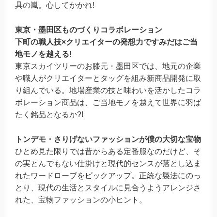
具の嵐。心してかかれ!
東京・墨田区ものづくりコラボレーション
下町の職人技×クリエイターの発想力ですみだはご当
地モノを越える!
東京スカイツリーのお膝元・墨田区では、地元の企業
や職人がクリエイターとタッグを組み新商品開発に取
り組んでいる。地場産業の技と味わいを活かしたコラ
ボレーション商品は、ご当地モノを越えて世界に羽ば
たく銘品となるか?!
トンデモ・さりげないファッションが僕の大切な宝物
ひとめ見た限りでは昔からある定番服なのだけど、そ
の実とんでもない仕掛けと現代的センスが落とし込ま
れたワードローブをピックアップ。正統な製法にのっ
とり、現代の生活とスタイルに見合うようアレンジさ
れた、宝物ファッションの小ヒント。