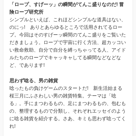
「ロープ、すげーッ」の瞬間がてんこ盛りなのだ! 冒
険ロープ研究所
シンプルといえば、これほどシンプルな道具はない、
のにっ! ありとあらゆるところで活用されてるロー
プ。今回はそのすげーッ瞬間のてんこ盛りをご覧いた
だきましょう。ロープで宇宙に行く方法、超カッコい
い救命救助、自分で自分を縛っちゃってる人、アイド
ルたちのロープでキャッキャしてる瞬間などなどな
ど、であります!
思わず唸る、男の雑貨
唸ったもの負けゲームのスタートだ! 新生活始まる
桜三月にふさわしい男の雑貨特集。テーマは「唸
る」。手にまつわるもの、足にまつわるもの、包むも
の、整理するもので分類し、それぞれエッセイのよう
に唸る雑貨を紹介する。さあ、キミも思わず唸ってく
れ!