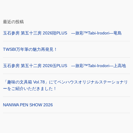
最近の投稿
玉石参房 第五十三房 2026陸PLUS ―旅彩™Tabi-Irodori―竜島
TWSBI万年筆の魅力再発見！
玉石参房 第五十二房 2026伍PLUS ―旅彩™Tabi-Irodori―上高地
「趣味の文具箱 Vol.78」にてペンハウスオリジナルステーショナリ
ーをご紹介いただきました！
NANIWA PEN SHOW 2026